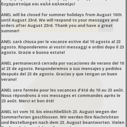
Ευχαριστούμε και καλό καλοκαίρι!
σας, παράγοντας ένα μίγμα ισογλυκόζης νερού με
αναλογία 1:1. Δε χρειάζεται να διασπαστεί από τις
ANEL will be closed for summer holidays from August 10th
μέλισσες για να το καταναλώσουν. Μπορεί να
until August 23rd. We will respond to your messages and
χρησιμοποιηθεί και στην παραγωγή μελισσοτροφών.
orders after August 23rd. Thank you and have a great
Ένα ακόμη πλεονέκτημα της ισογλυκόζης είναι η
summer!
εύκολη χρήση της, καθώς δε θερμαίνεται και η
διάλυση της στο νερό γίνεται μόνο με καλή
ANEL sarà chiusa per le vacanze estive dal 10 agosto al 23
ανάδευση.
agosto. Risponderemo ai vostri messaggi e ordini dopo il 23
agosto. Grazie e buona estate!
ANEL permanecerá cerrada por vacaciones de verano del 10
al 23 de agosto. Responderemos a sus mensajes y pedidos
después del 23 de agosto. Gracias y que tengan un buen
verano!
ANEL sera fermée pour les vacances d'été du 10 au 23 août.
Nous répondrons à vos messages et commandes après le
23 août. Merci et bon été!
ANEL ist vom 10. bis einschließlich 23. August wegen der
Sommerferien geschlossen. Wir werden Ihre Nachrichten
und Bestellungen nach dem 23. August beantworten. Vielen