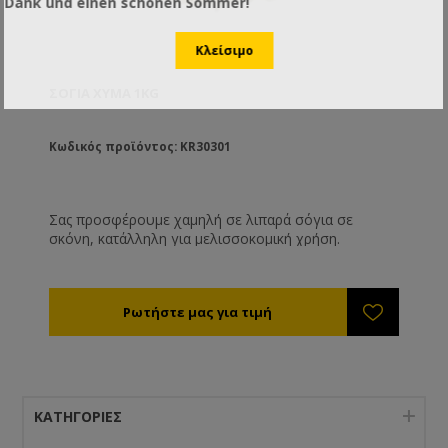
Dank und einen schönen Sommer!
ΣΌΓΙΑ ΧΎΜΑ 1KG
Κωδικός προϊόντος: KR30301
Σας προσφέρουμε χαμηλή σε λιπαρά σόγια σε
σκόνη, κατάλληλη για μελισσοκομική χρήση.
ΚΑΤΗΓΟΡΊΕΣ