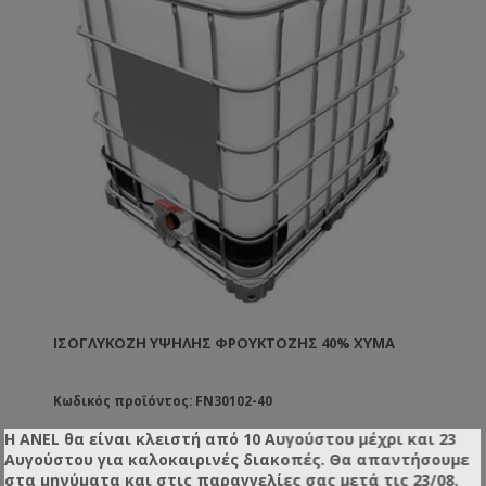
ΙΣΟΓΛΥΚΌΖΗ ΥΨΗΛΉΣ ΦΡΟΥΚΤΌΖΗΣ 40% ΧΎΜΑ
Κωδικός προϊόντος: FN30102-40
Η ANEL θα είναι κλειστή από 10 Αυγούστου μέχρι και 23
Αυγούστου για καλοκαιρινές διακοπές. Θα απαντήσουμε
στα μηνύματα και στις παραγγελίες σας μετά τις 23/08.
Μία ιδανική λύση για να τροφοδοτήσετε τα μελίσσια