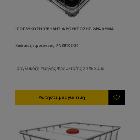
ΙΣΟΓΛΥΚΌΖΗ ΥΨΗΛΉΣ ΦΡΟΥΚΤΌΖΗΣ 24% ΧΎΜΑ
Κωδικός προϊόντος: FN30102-24
Ισογλυκόζη Υψηλής Φρουκτόζης 24 % Χύμα.