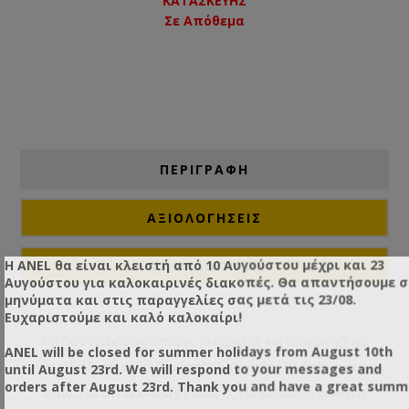
ΚΑΤΑΣΚΕΥΗΣ
Σε Απόθεμα
ΠΕΡΙΓΡΑΦΗ
ΑΞΙΟΛΟΓΉΣΕΙΣ
Η ANEL θα είναι κλειστή από 10 Αυγούστου μέχρι και 23
ΕΠΙΚΟΙΝΩΝΙΑ
Αυγούστου για καλοκαιρινές διακοπές. Θα απαντήσουμε 
μηνύματα και στις παραγγελίες σας μετά τις 23/08.
Ευχαριστούμε και καλό καλοκαίρι!
Με δυο ηλεκτροκινητήρες (ανάμειξης και εξαγωγής) και
ANEL will be closed for summer holidays from August 10th
ανοξείδωτο κάδο ζύμωσης. Ζυμώνει μέλι, ζάχαρη και
until August 23rd. We will respond to your messages and
orders after August 23rd. Thank you and have a great summ
νερό. Για την παραγωγή τροφής για μέλισσες διαθέτει