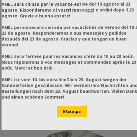
κοχλιωτό μεταφορέα για την έξοδο και πιεζοδιακόπτη
ANEL sarà chiusa per le vacanze estive dal 10 agosto al 23
agosto. Risponderemo ai vostri messaggi e ordini dopo il 23
δαπέδου για ελεγχόμενη δοσομέτρηση συσκευασίας.
agosto. Grazie e buona estate!
Ύψος 140εκ. Μήκος 80εκ. και πλάτος 70εκ. Μοτέρ 380V,
ANEL permanecerá cerrada por vacaciones de verano del 10 a
1.1kw - 1.8kw
23 de agosto. Responderemos a sus mensajes y pedidos
después del 23 de agosto. Gracias y que tengan un buen
verano!
ANEL sera fermée pour les vacances d'été du 10 au 23 août.
Nous répondrons à vos messages et commandes après le 23
août. Merci et bon été!
ΣΥΝΔΥΑΣΤΕ ΤΟ ΜΕ
ANEL ist vom 10. bis einschließlich 23. August wegen der
Sommerferien geschlossen. Wir werden Ihre Nachrichten un
Bestellungen nach dem 23. August beantworten. Vielen Dan
und einen schönen Sommer!