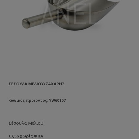
ΣΈΣΟΥΛΑ ΜΕΛΙΟΎ/ΖΆΧΑΡΗΣ
Κωδικός προϊόντος: YW60107
Σέσουλα Μελιού
€7,56 χωρίς ΦΠΑ