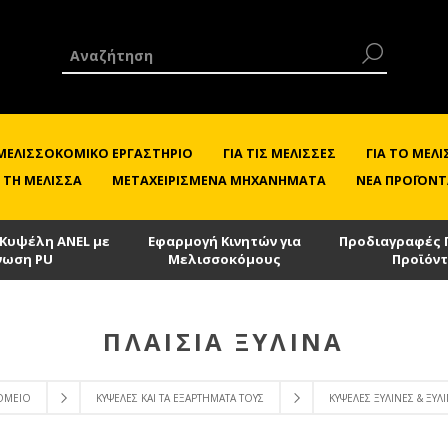
 ΜΕΛΙΣΣΟΚΟΜΙΚΌ ΕΡΓΑΣΤΉΡΙΟ
ΓΙΑ ΤΙΣ ΜΈΛΙΣΣΕΣ
ΓΙΑ ΤΟ ΜΕ
 ΤΗ ΜΈΛΙΣΣΑ
ΜΕΤΑΧΕΙΡΙΣΜΈΝΑ ΜΗΧΑΝΉΜΑΤΑ
ΝΈΑ ΠΡΟΪΌΝΤ
 Κυψέλη ANEL με
Εφαρμογή Κινητών για
Προδιαγραφές 
νωση PU
Μελισσοκόμους
Προϊόν
ΠΛΑΊΣΙΑ ΞΎΛΙΝΑ
ΚΟΜΕΊΟ
ΚΥΨΈΛΕΣ ΚΑΙ ΤΑ ΕΞΑΡΤΉΜΑΤΑ ΤΟΥΣ
ΚΥΨΈΛΕΣ ΞΎΛΙΝΕΣ & ΞΎΛΙ