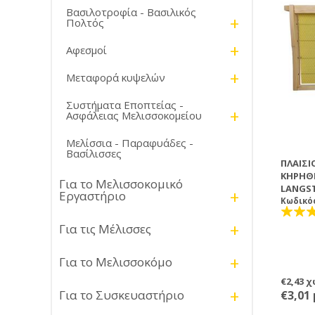
Βασιλοτροφία - Βασιλικός
+
Πολτός
+
Αφεσμοί
+
Μεταφορά κυψελών
Συστήματα Εποπτείας -
+
Ασφάλειας Μελισσοκομείου
Μελίσσια - Παραφυάδες -
Βασίλισσες
ΠΛΑΊΣΙ
ΚΗΡΉΘΡ
Για το Μελισσοκομικό
LANGS
+
Εργαστήριο
Κωδικό
+
Για τις Μέλισσες
+
Για το Μελισσοκόμο
€2,43 
+
Για το Συσκευαστήριο
€3,01