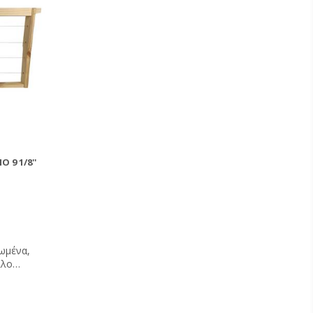
9 1/8''
ωμένα,
λλο