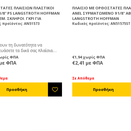
ΆΤΕΣ ΠΛΑΙΣΊΩΝ ΠΛΑΣΤΙΚΟΊ
ΠΛΑΊΣΙΟ ΜΕ ΟΡΘΟΣΤΆΤΕΣ ΠΛ
 1/8'' PS LANGSTROTH HOFFMAN
ANEL ΣΥΡΜΑΤΩΜΈΝΟ 9 1/8'' A
ΕΜ. ΣΚΛΗΡΟΙ, ΓΚΡΙ ΓΙΑ
LANGSTROTH HOFFMAN
ΤΩΜΑ
ς προϊόντος: AN51573
Κωδικός προϊόντος: AN51575ST
νουν τη δυνατότητα να
υάσετε τα δικά σας πλαίσια.
να συνδέσετε τους δύο
χωρίς ΦΠΑ
€1,94 χωρίς ΦΠΑ
άτες με το κάτω και πάνω πηχάκι
 με ΦΠΑ
€2,41 με ΦΠΑ
ία μπορείτε να κατασκευάσετε
 με απλά ξυλουργικά εργαλεία).
θεμα
Σε Απόθεμα