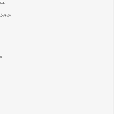
και
ϊόντων
ία