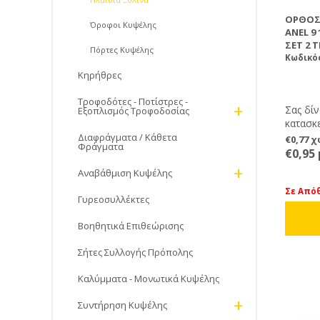
ΟΡΘΟΣΤ
Όροφοι Κυψέλης
ANEL 9
ΣΕΤ 2 Τ
Πόρτες Kυψέλης
ΣΥΡΜΆ
Κωδικό
Κηρήθρες
Τροφοδότες - Ποτίστρες -
+
Σας δί
Εξοπλισμός Τροφοδοσίας
κατασκε
Αρκεί 
Διαφράγματα / Κάθετα
€0,77 
Φράγματα
ορθοστ
€0,95
(τα οπο
+
Αναβάθμιση Κυψέλης
εύκολα
Σε Από
Γυρεοσυλλέκτες
Βοηθητικά Επιθεώρισης
Σήτες Συλλογής Πρόπολης
Καλύμματα - Μονωτικά Κυψέλης
+
Συντήρηση Κυψέλης