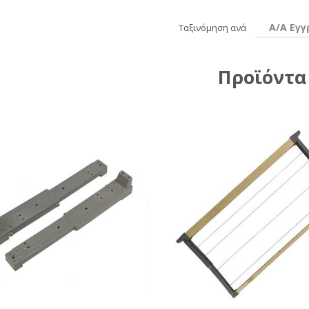
Α/Α Εγ
Ταξινόμηση ανά
Προϊόντα