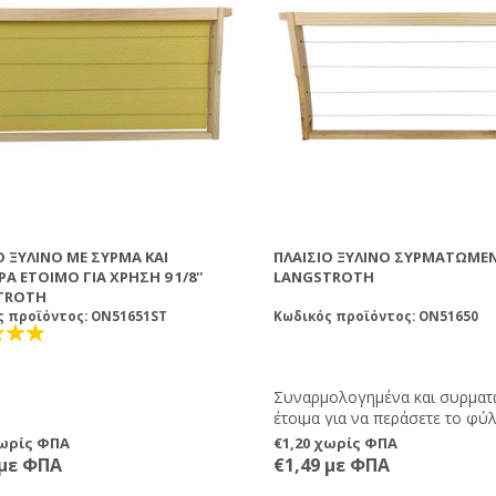
Ο ΞΎΛΙΝΟ ΜΕ ΣΎΡΜΑ ΚΑΙ
ΠΛΑΊΣΙΟ ΞΎΛΙΝΟ ΣΥΡΜΑΤΩΜΈΝΟ 
Α ΈΤΟΙΜΟ ΓΙΑ ΧΡΉΣΗ 9 1/8''
LANGSTROTH
TROTH
ς προϊόντος: ON51651ST
Κωδικός προϊόντος: ON51650
Συναρμολογημένα και συρματ
έτοιμα για να περάσετε το φύ
κηρήθρας εσείς!
χωρίς ΦΠΑ
€1,20 χωρίς ΦΠΑ
 με ΦΠΑ
€1,49 με ΦΠΑ