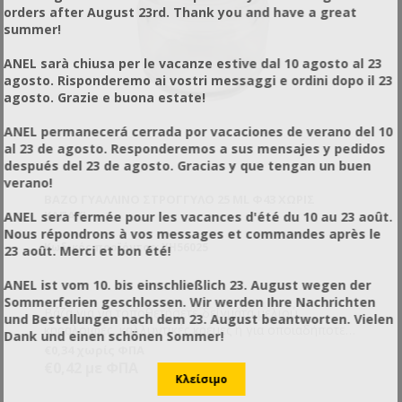
orders after August 23rd. Thank you and have a great
summer!
ANEL sarà chiusa per le vacanze estive dal 10 agosto al 23
agosto. Risponderemo ai vostri messaggi e ordini dopo il 23
agosto. Grazie e buona estate!
ANEL permanecerá cerrada por vacaciones de verano del 10
al 23 de agosto. Responderemos a sus mensajes y pedidos
después del 23 de agosto. Gracias y que tengan un buen
verano!
ΒΆΖΟ ΓΥΆΛΛΙΝΟ ΣΤΡΟΓΓΥΛΌ 25 ML Φ43 ΧΩΡΊΣ
ΚΑΠΆΚΙ
ANEL sera fermée pour les vacances d'été du 10 au 23 août.
Nous répondrons à vos messages et commandes après le
Κωδικός προϊόντος: XH56025
23 août. Merci et bon été!
ANEL ist vom 10. bis einschließlich 23. August wegen der
Sommerferien geschlossen. Wir werden Ihre Nachrichten
Βάζα για να τοποθετήσετε δείγματα μελιού,
und Bestellungen nach dem 23. August beantworten. Vielen
κηραλοιφές, καλλυντικές κρέμες ή για οποιαδήποτε
Dank und einen schönen Sommer!
άλλη χρήση εσείς επιθυμείτε.
€0,34 χωρίς ΦΠΑ
€0,42 με ΦΠΑ