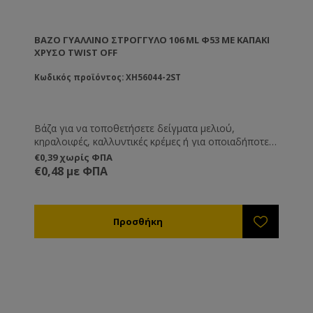
ΒΆΖΟ ΓΥΆΛΛΙΝΟ ΣΤΡΟΓΓΥΛΌ 106 ML Φ53 ΜΕ ΚΑΠΆΚΙ
ΧΡΥΣΌ TWIST OFF
Κωδικός προϊόντος: XH56044-2ST
Βάζα για να τοποθετήσετε δείγματα μελιού,
κηραλοιφές, καλλυντικές κρέμες ή για οποιαδήποτε
άλλη χρήση εσείς επιθυμείτε.
€0,39 χωρίς ΦΠΑ
€0,48 με ΦΠΑ