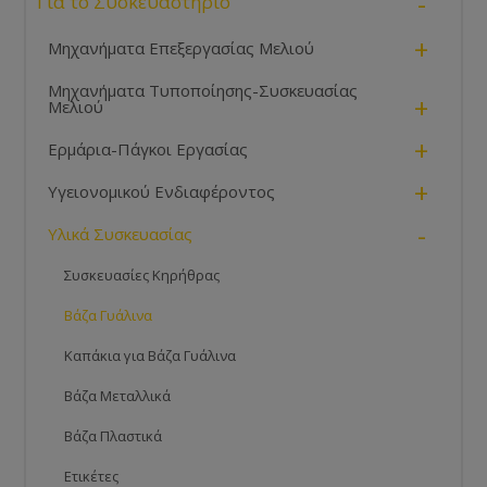
-
Για το Συσκευαστήριο
+
Μηχανήματα Επεξεργασίας Μελιού
Μηχανήματα Τυποποίησης-Συσκευασίας
+
Μελιού
+
Ερμάρια-Πάγκοι Εργασίας
+
Υγειονομικού Ενδιαφέροντος
-
Υλικά Συσκευασίας
Συσκευασίες Κηρήθρας
Βάζα Γυάλινα
Καπάκια για Βάζα Γυάλινα
Βάζα Μεταλλικά
Βάζα Πλαστικά
Ετικέτες