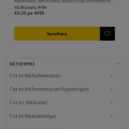
κηραλοιφές, καλλυντικές κρέμες ή για οποιαδήποτε
άλλη χρήση εσείς επιθυμείτε.
€0,28 χωρίς ΦΠΑ
€0,35 με ΦΠΑ
ΚΑΤΗΓΟΡΊΕΣ
+
Για το Μελισσοκομείο
+
Για το Μελισσοκομικό Εργαστήριο
+
Για τις Μέλισσες
+
Για το Μελισσοκόμο