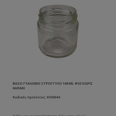
ΒΆΖΟ ΓΥΆΛΛΙΝΟ ΣΤΡΟΓΓΥΛΌ 106 ML Φ53 ΧΩΡΊΣ
ΚΑΠΆΚΙ
Κωδικός προϊόντος: XH56044