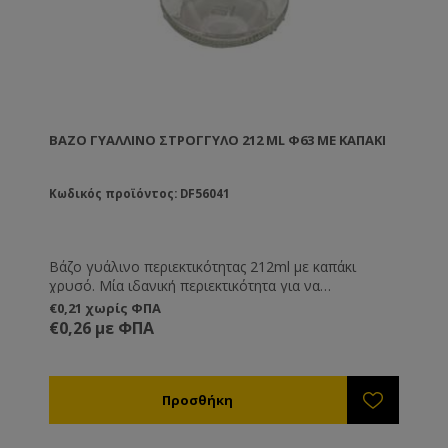
ΒΆΖΟ ΓΥΆΛΛΙΝΟ ΣΤΡΟΓΓΥΛΌ 212 ML Φ63 ΜΕ ΚΑΠΑΚΙ
Κωδικός προϊόντος: DF56041
Βάζο γυάλινο περιεκτικότητας 212ml με καπάκι
χρυσό. Μία ιδανική περιεκτικότητα για να
συσκευάζετε και να αποθηκεύετε μικρές ποσότητες
€0,21 χωρίς ΦΠΑ
μελιού ή για την παρασκευή κηραλοιφών ή κι άλλων
€0,26 με ΦΠΑ
καλλυντικών προϊόντων.