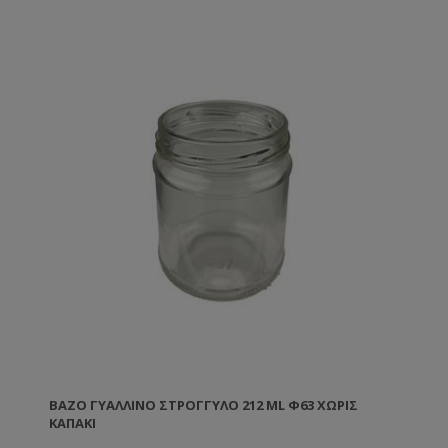
ΒΆΖΟ ΓΥΆΛΛΙΝΟ ΣΤΡΟΓΓΥΛΌ 212 ML Φ63 ΧΩΡΊΣ
ΚΑΠΆΚΙ