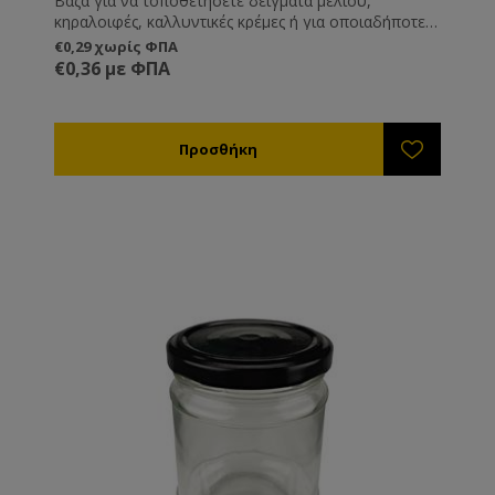
Βάζα για να τοποθετήσετε δείγματα μελιού,
κηραλοιφές, καλλυντικές κρέμες ή για οποιαδήποτε
άλλη χρήση εσείς επιθυμείτε.
€0,29 χωρίς ΦΠΑ
€0,36 με ΦΠΑ