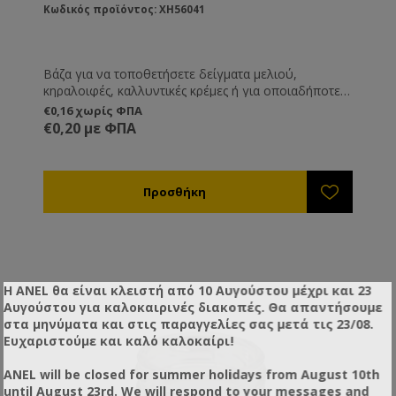
Κωδικός προϊόντος: XH56041
Βάζα για να τοποθετήσετε δείγματα μελιού,
κηραλοιφές, καλλυντικές κρέμες ή για οποιαδήποτε
άλλη χρήση εσείς επιθυμείτε.
€0,16 χωρίς ΦΠΑ
€0,20 με ΦΠΑ
Η ANEL θα είναι κλειστή από 10 Αυγούστου μέχρι και 23
Αυγούστου για καλοκαιρινές διακοπές. Θα απαντήσουμε
στα μηνύματα και στις παραγγελίες σας μετά τις 23/08.
Ευχαριστούμε και καλό καλοκαίρι!
ANEL will be closed for summer holidays from August 10th
until August 23rd. We will respond to your messages and