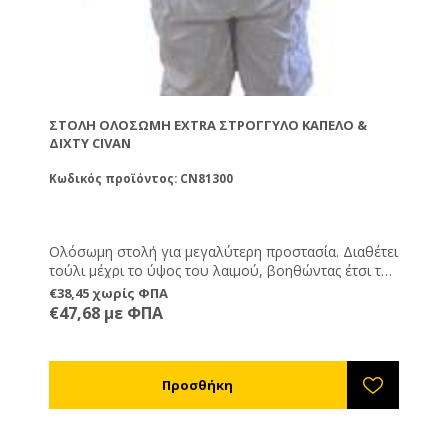
ΣΤΟΛΉ ΟΛΌΣΩΜΗ EXTRA ΣΤΡΌΓΓΥΛΟ ΚΑΠΈΛΟ &
ΔΊΧΤΥ CIVAN
Κωδικός προϊόντος: CN81300
Ολόσωμη στολή για μεγαλύτερη προστασία. Διαθέτει
τούλι μέχρι το ύψος του λαιμού, βοηθώντας έτσι το
μελισσοκόμο να μπορεί να βλέπει καλύτερα κατά την
€38,45 χωρίς ΦΠΑ
επιθεώρηση του μελισσιού. Διατίθεται σε μεγέθη L,
€47,68 με ΦΠΑ
XL και XXL.