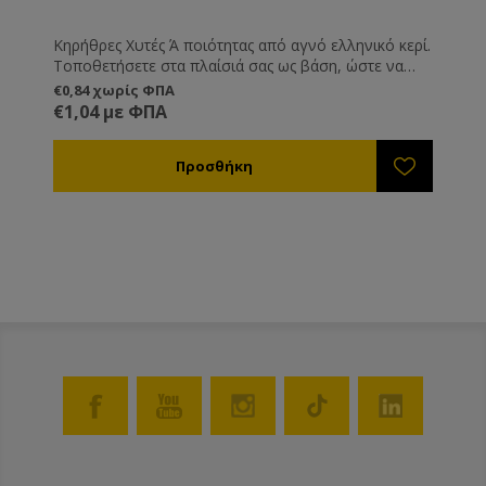
Κηρήθρες Χυτές Ά ποιότητας από αγνό ελληνικό κερί.
Τοποθετήσετε στα πλαίσιά σας ως βάση, ώστε να
μπορέσουν οι μέλισσες να τα χτίσουν στη συνέχεια
€0,84 χωρίς ΦΠΑ
με το δικό τους κερί.
€1,04 με ΦΠΑ