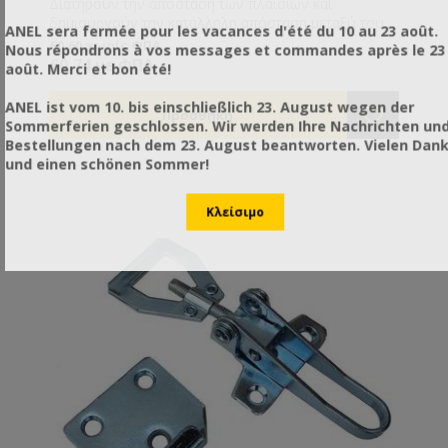
Διατηρούν την απόσταση των πλαισίων και
δημιουργούν την κατάλληλη απόσταση μεταξύ τους,
ANEL sera fermée pour les vacances d'été du 10 au 23 août.
ώστε η κυψέλη να χωράει 9 πλαίσια αντί για 10.
€0,60 χωρίς ΦΠΑ
Nous répondrons à vos messages et commandes après le 23
Επίσης συγκρατούν τα πλαίσια κατά τη μεταφορά
€0,74 με ΦΠΑ
août. Merci et bon été!
χωρίς να χρειάζεται να καρφώνετε το τελευταίο
πλαίσιο.
ANEL ist vom 10. bis einschließlich 23. August wegen der
Sommerferien geschlossen. Wir werden Ihre Nachrichten un
Bestellungen nach dem 23. August beantworten. Vielen Dan
und einen schönen Sommer!