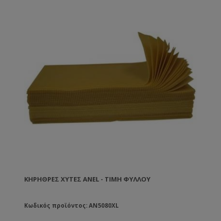
ΚΗΡΉΘΡΕΣ ΧΥΤΈΣ ANEL - ΤΙΜΉ ΦΎΛΛΟΥ
Κωδικός προϊόντος: AN5080XL