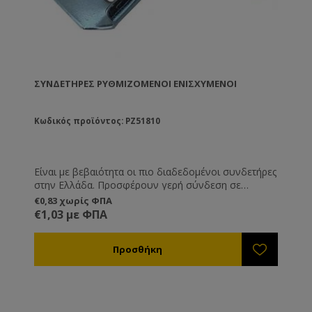
ΣΥΝΔΕΤΉΡΕΣ ΡΥΘΜΙΖΌΜΕΝΟΙ ΕΝΙΣΧΥΜΈΝΟΙ
Κωδικός προϊόντος: PZ51810
Είναι με βεβαιότητα οι πιο διαδεδομένοι συνδετήρες
στην Ελλάδα. Προσφέρουν γερή σύνδεση σε
πατώματα, βάσεις και καπάκι, ενώ ρυθμίζονται σε
€0,83 χωρίς ΦΠΑ
ύψος. Κατασκευασμένοι από γαλβανισμένο
€1,03 με ΦΠΑ
σίδερο.Ελληνικής κατασκευής.