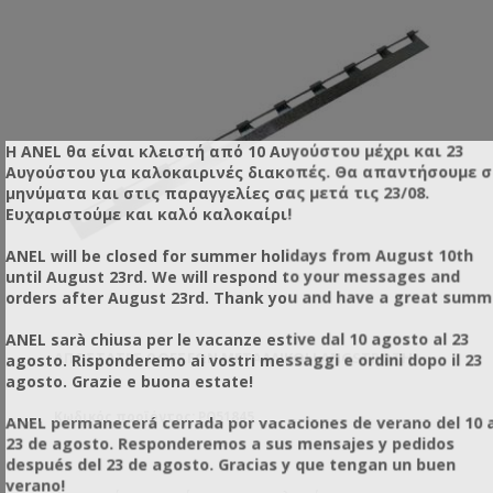
Η ANEL θα είναι κλειστή από 10 Αυγούστου μέχρι και 23
Αυγούστου για καλοκαιρινές διακοπές. Θα απαντήσουμε 
μηνύματα και στις παραγγελίες σας μετά τις 23/08.
Ευχαριστούμε και καλό καλοκαίρι!
ANEL will be closed for summer holidays from August 10th
until August 23rd. We will respond to your messages and
orders after August 23rd. Thank you and have a great summ
ANEL sarà chiusa per le vacanze estive dal 10 agosto al 23
ΑΠΟΣΤΆΤΕΣ 9 ΘΈΣΕΩΝ ΜΕΤΑΛΛΙΚΟΊ LANGSTROTH
agosto. Risponderemo ai vostri messaggi e ordini dopo il 23
agosto. Grazie e buona estate!
Κωδικός προϊόντος: PO51845
ANEL permanecerá cerrada por vacaciones de verano del 10 a
23 de agosto. Responderemos a sus mensajes y pedidos
después del 23 de agosto. Gracias y que tengan un buen
verano!