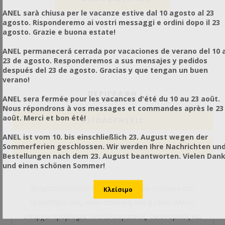
ANEL sarà chiusa per le vacanze estive dal 10 agosto al 23
agosto. Risponderemo ai vostri messaggi e ordini dopo il 23
agosto. Grazie e buona estate!
ANEL permanecerá cerrada por vacaciones de verano del 10 a
23 de agosto. Responderemos a sus mensajes y pedidos
después del 23 de agosto. Gracias y que tengan un buen
verano!
ΠΕΡΙΓΡΑΦΗ
ANEL sera fermée pour les vacances d'été du 10 au 23 août.
Nous répondrons à vos messages et commandes après le 23
août. Merci et bon été!
ΑΞΙΟΛΟΓΉΣΕΙΣ
ANEL ist vom 10. bis einschließlich 23. August wegen der
Sommerferien geschlossen. Wir werden Ihre Nachrichten un
ΕΠΙΚΟΙΝΩΝΙΑ
Bestellungen nach dem 23. August beantworten. Vielen Dan
und einen schönen Sommer!
Ελαχιστοποιήσετε το πρόβλημα των εντόμων στο
εργαστήριό σας, στην αποθήκη σας ή όπου αλλού
υπάρχει πρόβλημα. Αποτελεσματικός, οικονομικός και