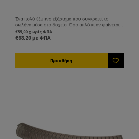
Ένα πολύ έξυπνο εξάρτημα που συγκρατεί το
σωλήνα μέσα στο δοχείο. Όσο απλό κι αν φαίνεται,
το να στηρίξετε το άκρο ενός σωλήνα στο στόμιο
€55,00 χωρίς ΦΠΑ
ενός δοχείου δεν είναι εύκολο χωρίς το κατάλληλο
€68,20 με ΦΠΑ
εξάρτημα. Αυτή η απλή κι ελαφριά κατασκευή κάνει
το στήριγμα του σωλήνα στα δοχεία μια γρήγορη και
εύκολη υπόθεση.