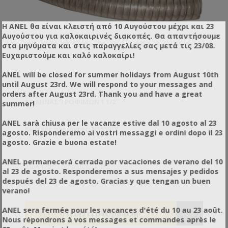
Η ANEL θα είναι κλειστή από 10 Αυγούστου μέχρι και 23
Αυγούστου για καλοκαιρινές διακοπές. Θα απαντήσουμε
στα μηνύματα και στις παραγγελίες σας μετά τις 23/08.
Ευχαριστούμε και καλό καλοκαίρι!
ANEL will be closed for summer holidays from August 10th
until August 23rd. We will respond to your messages and
orders after August 23rd. Thank you and have a great
ΣΩΛΉΝΑΣ ΤΡΟΦΊΜΩΝ 1 1/2``
summer!
ANEL sarà chiusa per le vacanze estive dal 10 agosto al 23
Κωδικός προϊόντος: NS55910
agosto. Risponderemo ai vostri messaggi e ordini dopo il 23
agosto. Grazie e buona estate!
ANEL permanecerá cerrada por vacaciones de verano del 10
Σωλήνας Τροφίμων 1 1/2``
al 23 de agosto. Responderemos a sus mensajes y pedidos
después del 23 de agosto. Gracias y que tengan un buen
verano!
ANEL sera fermée pour les vacances d'été du 10 au 23 août.
Nous répondrons à vos messages et commandes après le