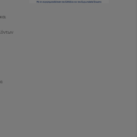
και
ϊόντων
ία