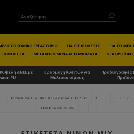
 ΜΕΛΙΣΣΟΚΟΜΙΚΌ ΕΡΓΑΣΤΉΡΙΟ
ΓΙΑ ΤΙΣ ΜΈΛΙΣΣΕΣ
ΓΙΑ ΤΟ ΜΕ
 ΤΗ ΜΈΛΙΣΣΑ
ΜΕΤΑΧΕΙΡΙΣΜΈΝΑ ΜΗΧΑΝΉΜΑΤΑ
ΝΈΑ ΠΡΟΪΌΝΤ
 Κυψέλη ANEL με
Εφαρμογή Κινητών για
Προδιαγραφές 
νωση PU
Μελισσοκόμους
Προϊόν
ΜΗΧΑΝΉΜΑΤΑ ΤΥΠΟΠΟΊΗΣΗΣ-ΣΥΣΚΕΥΑΣΊΑΣ ΜΕΛΙΟΎ
ΕΤΙΚΕΤΈΖΕΣ
ΕΤΙΚΕΤΈΖΑ NINON MIX
ΕΤΙΚΕΤΈΖΑ NINON MIX