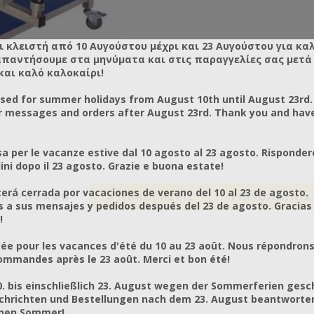
ι κλειστή από 10 Αυγούστου μέχρι και 23 Αυγούστου για κα
απαντήσουμε στα μηνύματα και στις παραγγελίες σας μετά τ
και καλό καλοκαίρι!
osed for summer holidays from August 10th until August 23rd.
r messages and orders after August 23rd. Thank you and hav
a per le vacanze estive dal 10 agosto al 23 agosto. Risponder
ni dopo il 23 agosto. Grazie e buona estate!
rá cerrada por vacaciones de verano del 10 al 23 de agosto.
ΠΕΡΙΓΡΑΦΗ
ΑΞΙΟΛΟΓΉΣΕΙΣ
ΕΠΙΚΟΙΝΩΝΙΑ
a sus mensajes y pedidos después del 23 de agosto. Gracias
!
λατη.
ée pour les vacances d'été du 10 au 23 août. Nous répondrons
mmandes après le 23 août. Merci et bon été!
0. bis einschließlich 23. August wegen der Sommerferien gesc
chrichten und Bestellungen nach dem 23. August beantworten
önen Sommer!