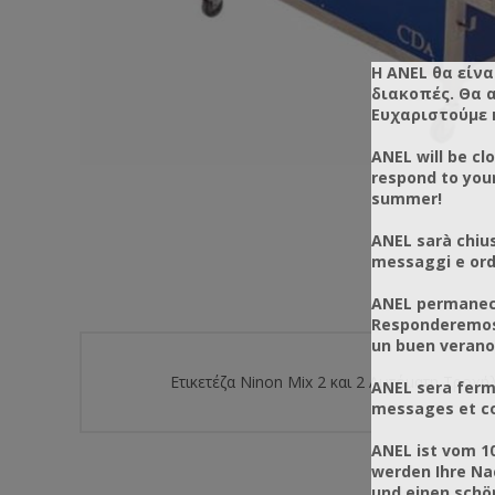
Η ANEL θα είνα
διακοπές. Θα 
Ευχαριστούμε 
ANEL will be cl
respond to you
summer!
ANEL sarà chius
messaggi e ordi
ANEL permanece
Responderemos 
un buen verano
Ετικετέζα Ninon Mix 2 και 2 Αυτόματη Τροχή
ANEL sera ferm
messages et co
ANEL ist vom 1
werden Ihre Na
und einen sch