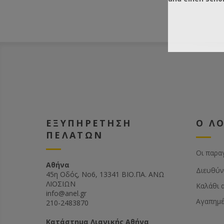
ΕΞΥΠΗΡΕΤΗΣΗ
Ο Λ
ΠΕΛΑΤΩΝ
Οι παρα
Αθήνα
Διευθύν
45η Οδός, Νο6, 13341 ΒΙΟ.ΠΑ. ΑΝΩ
ΛΙΟΣΙΩΝ
Καλάθι 
info@anel.gr
Αγαπημ
210-2483870
Kατάστημα Λιανικής Αθήνα