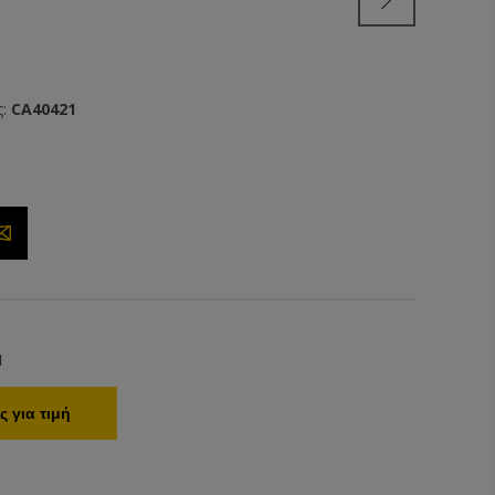
:
CA40421
1
 για τιμή