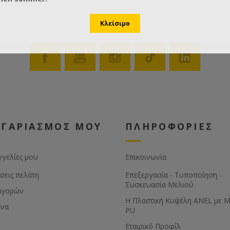
ΟΓΑΡΙΑΣΜΟΣ ΜΟΥ
ΠΛΗΡΟΦΟΡΙΕΣ
γγελίες μου
Επικοινωνία
σεις πελάτη
Επεξεργασία - Τυποποίηση -
Συσκευασία Μελιού
αγορών
Η Πλαστική Κυψέλη ANEL με 
ένα
PU
Εταιρικό Προφίλ