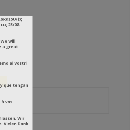
λοκαιρινές
ις 23/08.
 We will
e a great
emo ai vostri
 y que tengan
 à vos
hlossen. Wir
. Vielen Dank