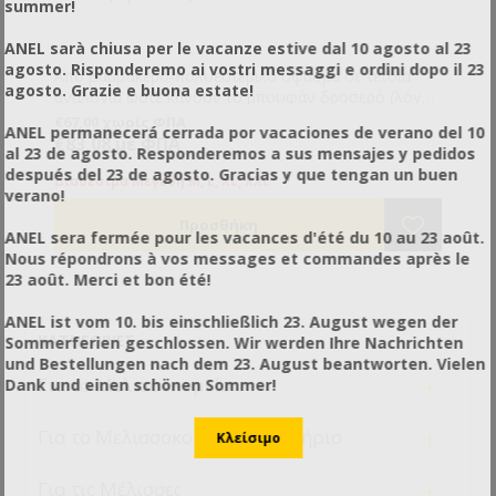
summer!
Roomy design with drop sleeves fits over regular
clothing without restricting your movement
ANEL sarà chiusa per le vacanze estive dal 10 agosto al 23
Robust central vertical zip for easy on/off
agosto. Risponderemo ai vostri messaggi e ordini dopo il 23
New-design cuffs with deep hook and loop fasteners
Από βαμβακερό-πολυεστερικό ύφασμα σε τέτοια
agosto. Grazie e buona estate!
that tighten for a perfect fit
αναλογία ώστε κάνουν το μπουφάν δροσερό (λόγω
Thumb loop slips over gloved thumb to secure cuff in
του βαμβακερού) και ανθεκτικό (λόγω του
€67,00 χωρίς ΦΠΑ
ANEL permanecerá cerrada por vacaciones de verano del 10
position
πολυεστερικού).
€83,08 με ΦΠΑ
al 23 de agosto. Responderemos a sus mensajes y pedidos
Waist elastic is adjustable by means of a cord stop
después del 23 de agosto. Gracias y que tengan un buen
toggle
Διαθέσιμα Μεγέθη M, L, XL, XXL
verano!
Four front patch pockets with secure hook and loop
fasteners
ANEL sera fermée pour les vacances d'été du 10 au 23 août.
Key clip in the lower pocket to keep your keys safe
Nous répondrons à vos messages et commandes après le
Unique ClearView
veil and throw-back
™
23 août. Merci et bon été!
hood:
Our unique ClearView black nylon mesh, with
ANEL ist vom 10. bis einschließlich 23. August wegen der
hundreds of tiny holes woven in – allows excellent
ΚΑΤΗΓΟΡΊΕΣ
Sommerferien geschlossen. Wir werden Ihre Nachrichten
ventilation to keep you cool and offers the best in all-
und Bestellungen nach dem 23. August beantworten. Vielen
around vision, even for spectacle wearers
+
Για το Μελισσοκομείο
Dank und einen schönen Sommer!
Can be unzipped and thrown back to rest on your
shoulders – ideal when driving from apiary to apiary
+
Για το Μελισσοκομικό Εργαστήριο
Hood comes off completely for easy laundering
(hood is hand-wash and line-dry only)
Long-lasting:
+
Για τις Μέλισσες