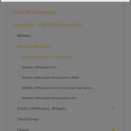
Average lifespan of a Sherriff Honey Rustler
in
™
excess of 15 years
-
Για το Μελισσοκόμο
5-year warranty on all zips
Extra strength stitching
-
We offer a complete repair and re-veil service to keep
Ρουχισμός - Προστατευτικά μέσα
your jacket going even longer
Please keep your swing ticket with a unique
Μάσκες
garment number and size for future use.
-
Conforms to: CE BS EN ISO 13688:2015
Μάσκες - Μπουφάν
Μάσκες Μπουφάν Pro Supreme
Μάσκες Μπουφάν Pro
Μάσκες Μπουφάν Αστροναύτη ANEL
Μάσκες Μπουφάν Αστροναύτη με Αερισμούς
Μάσκες Μπουφάν Αστροναύτη Pro
+
Στολές Ολόσωμες - Φόρμες
Παντελόνια
+
Γάντια