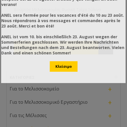
verano!
Βούρτσα Μελισσοκομίας Φυσική Τρίχα Ξύλινο
Χερούλι Premium Με Ξέστρο
ANEL sera fermée pour les vacances d'été du 10 au 23 août.
Nous répondrons à vos messages et commandes après le
€6,77 χωρίς ΦΠΑ
23 août. Merci et bon été!
€8,39 με ΦΠΑ
ANEL ist vom 10. bis einschließlich 23. August wegen der
Sommerferien geschlossen. Wir werden Ihre Nachrichten
und Bestellungen nach dem 23. August beantworten. Vielen
Dank und einen schönen Sommer!
ΚΑΤΗΓΟΡΊΕΣ
+
Για το Μελισσοκομείο
+
Για το Μελισσοκομικό Εργαστήριο
+
Για τις Μέλισσες