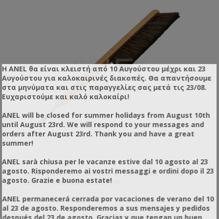
Η ANEL θα είναι κλειστή από 10 Αυγούστου μέχρι και 23
Αυγούστου για καλοκαιρινές διακοπές. Θα απαντήσουμε
στα μηνύματα και στις παραγγελίες σας μετά τις 23/08.
Ευχαριστούμε και καλό καλοκαίρι!
ANEL will be closed for summer holidays from August 10th
until August 23rd. We will respond to your messages and
orders after August 23rd. Thank you and have a great
summer!
ANEL sarà chiusa per le vacanze estive dal 10 agosto al 23
agosto. Risponderemo ai vostri messaggi e ordini dopo il 23
ΒΟΎΡΤΣΑ ΜΕΛΙΣΣΟΚΟΜΊΑΣ ΦΥΣΙΚΉ ΤΡΊΧΑ ΞΎΛΙΝΟ
agosto. Grazie e buona estate!
ΧΕΡΟΎΛΙ PREMIUM ΜΕ ΞΈΣΤΡΟ
ANEL permanecerá cerrada por vacaciones de verano del 10
Κωδικός προϊόντος: YW0805
al 23 de agosto. Responderemos a sus mensajes y pedidos
después del 23 de agosto. Gracias y que tengan un buen