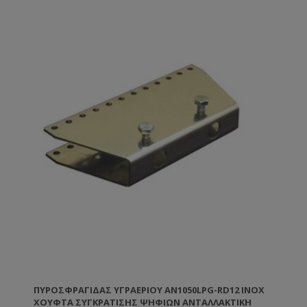
ΠΥΡΟΣΦΡΑΓΊΔΑΣ ΥΓΡΑΕΡΊΟΥ AN1050LPG-RD12 INOX
ΧΟΎΦΤΑ ΣΥΓΚΡΆΤΙΣΗΣ ΨΗΦΊΩΝ ΑΝΤΑΛΛΑΚΤΙΚΉ