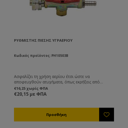
ΡΥΘΜΙΣΤΉΣ ΠΊΕΣΗΣ ΥΓΡΑΕΡΊΟΥ
Κωδικός προϊόντος: PH10503B
Ασφαλίζει τη χρήση αερίου έτσι ώστε να
αποφευχθούν ατυχήματα, όπως εκρήξεις από
αναρρόφηση φλόγας. Υψηλής πίεσης 1-3 bar.
€16,25 χωρίς ΦΠΑ
Απαραίτητος για τη σωστή χρήση της πυροσφραγίδας
€20,15 με ΦΠΑ
υγραερίου ANEL.