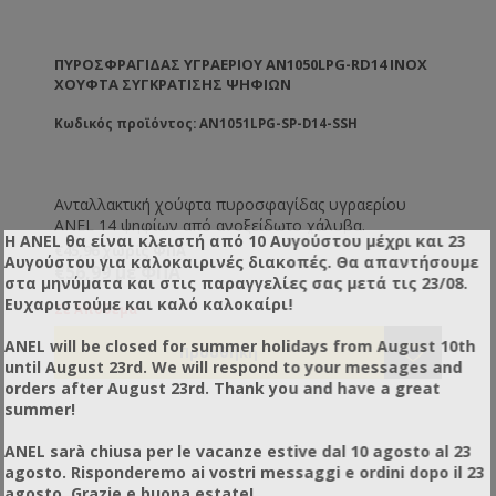
ΠΥΡΟΣΦΡΑΓΊΔΑΣ ΥΓΡΑΕΡΊΟΥ AN1050LPG-RD14 INOX
ΧΟΎΦΤΑ ΣΥΓΚΡΆΤΙΣΗΣ ΨΗΦΊΩΝ
Κωδικός προϊόντος: AN1051LPG-SP-D14-SSH
Ανταλλακτική χούφτα πυροσφαγίδας υγραερίου
ANEL 14 ψηφίων από ανοξείδωτο χάλυβα.
Η ANEL θα είναι κλειστή από 10 Αυγούστου μέχρι και 23
€45,96 χωρίς ΦΠΑ
Αυγούστου για καλοκαιρινές διακοπές. Θα απαντήσουμε
€56,99 με ΦΠΑ
στα μηνύματα και στις παραγγελίες σας μετά τις 23/08.
Ευχαριστούμε και καλό καλοκαίρι!
Σε Απόθεμα
ANEL will be closed for summer holidays from August 10th
until August 23rd. We will respond to your messages and
orders after August 23rd. Thank you and have a great
summer!
ANEL sarà chiusa per le vacanze estive dal 10 agosto al 23
agosto. Risponderemo ai vostri messaggi e ordini dopo il 23
agosto. Grazie e buona estate!