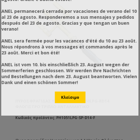
ANEL permanecerá cerrada por vacaciones de verano del 10
al 23 de agosto. Responderemos a sus mensajes y pedidos
después del 23 de agosto. Gracias y que tengan un buen
verano!
ANEL sera fermée pour les vacances d'été du 10 au 23 août.
Nous répondrons à vos messages et commandes après le
23 août. Merci et bon été!
ANEL ist vom 10. bis einschließlich 23. August wegen der
Sommerferien geschlossen. Wir werden Ihre Nachrichten
und Bestellungen nach dem 23. August beantworten. Vielen
Dank und einen schönen Sommer!
ΠΥΡΟΣΦΡΑΓΊΔΑΣ ΥΓΡΑΕΡΊΟΥ AN1050LPG-RD14
ΦΛΌΓΙΣΤΡΟ ΤΡΙΠΛΌ ΑΝΤΑΛΛΑΚΤΙΚΌ
Κωδικός προϊόντος: PH1051LPG-SP-D14-F