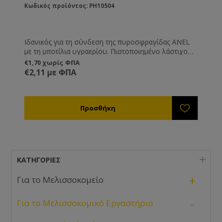
Κωδικός προϊόντος: PH10504
Ιδανικός για τη σύνδεση της πυροσφραγίδας ANEL
με τη μποτίλια υγραερίου. Πιστοποιημένο λάστιχο
τροφοδοσίας υγραερίου. Η χρήση εύφλεκτων
€1,70 χωρίς ΦΠΑ
αερίων απαιτεί τα σωστά εργαλεία.
€2,11 με ΦΠΑ
ΚΑΤΗΓΟΡΊΕΣ
+
Για το Μελισσοκομείο
-
Για το Μελισσοκομικό Εργαστήριο