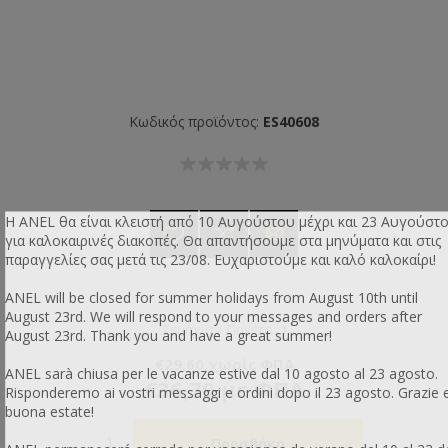
Κωδικός προϊόντος:
ES40608
Η ANEL θα είναι κλειστή από 10 Αυγούστου μέχρι και 23 Αυγούστ
για καλοκαιρινές διακοπές. Θα απαντήσουμε στα μηνύματα και στις
παραγγελίες σας μετά τις 23/08. Ευχαριστούμε και καλό καλοκαίρι!
ANEL will be closed for summer holidays from August 10th until
August 23rd. We will respond to your messages and orders after
Τεμάχια / Πακέτο:
1
August 23rd. Thank you and have a great summer!
€29,60 χωρίς ΦΠΑ
ANEL sarà chiusa per le vacanze estive dal 10 agosto al 23 agosto.
€36,70 με ΦΠΑ
Risponderemo ai vostri messaggi e ordini dopo il 23 agosto. Grazie 
buona estate!