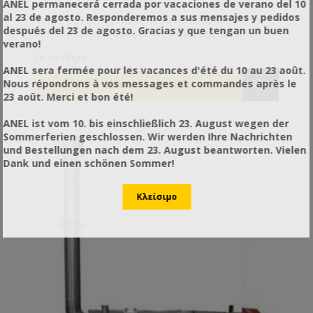
ANEL permanecerá cerrada por vacaciones de verano del 10
al 23 de agosto. Responderemos a sus mensajes y pedidos
Αυτή η μονάδα ζεσταίνει νερό ή παραφλού και το
después del 23 de agosto. Gracias y que tengan un buen
θέτει σε ανακυκλοφορία. Με αντίσταση 2000Kw,
verano!
ρυθμιστή θερμοκρασίας και κυκλοφορητή, η
Σε Απόθεμα
θέρμανση των μαχαιριών των απολεπιστηρίων δεν
ANEL sera fermée pour les vacances d'été du 10 au 23 août.
θα μπορούσε να γίνει καλύτερα.
Nous répondrons à vos messages et commandes après le
23 août. Merci et bon été!
ANEL ist vom 10. bis einschließlich 23. August wegen der
Sommerferien geschlossen. Wir werden Ihre Nachrichten
und Bestellungen nach dem 23. August beantworten. Vielen
Dank und einen schönen Sommer!