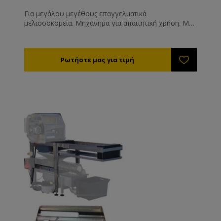
Για μεγάλου μεγέθους επαγγελματικά
μελισσοκομεία. Mηχάνημα για απαιτητική χρήση. Με
σύστημα αυτόματης τροφοδότησης που χωράει 5
πλαίσια. Με δύο θερμαινόμενα μαχαίρια ( δε
συμπεριλαμβάνεται το σύστημα θέρμανσης ).