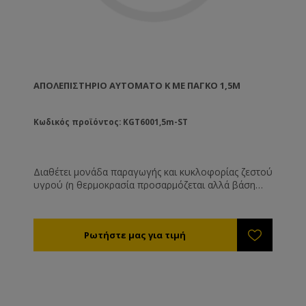
ΑΠΟΛΕΠΙΣΤΉΡΙΟ ΑΥΤΌΜΑΤΟ K ΜΕ ΠΆΓΚΟ 1,5M
Κωδικός προϊόντος: KGT6001,5m-ST
Διαθέτει μονάδα παραγωγής και κυκλοφορίας ζεστού
υγρού (η θερμοκρασία προσαρμόζεται αλλά βάση
εμπειρίας, η ιδανική θερμοκρασία είναι ~55οC). Με 2
διακόπτες θέσης πλαισίων (προς τα μαχαίρια και
αντιστροφής) Με ρυθμιζόμενη κοπή μαχαιριών
Κίνηση: 12 V ή 230 V με κινητήρα Ισχύς: 1300 W
Βάρος: 85 kg