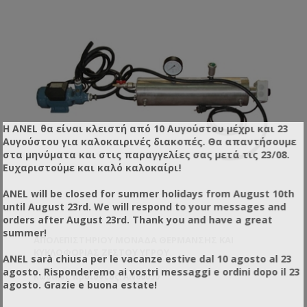
Η ANEL θα είναι κλειστή από 10 Αυγούστου μέχρι και 23
Αυγούστου για καλοκαιρινές διακοπές. Θα απαντήσουμε
στα μηνύματα και στις παραγγελίες σας μετά τις 23/08.
Ευχαριστούμε και καλό καλοκαίρι!
ANEL will be closed for summer holidays from August 10th
until August 23rd. We will respond to your messages and
orders after August 23rd. Thank you and have a great
summer!
ΑΠΟΛΕΠΙΣΤΗΡΊΟΥ ΜΟΝΆΔΑ ΘΈΡΜΑΝΣΗΣ ΚΑΙ
ΚΥΚΛΟΦΟΡΊΑΣ ΖΕΣΤΟΎ ΥΓΡΟΎ
ANEL sarà chiusa per le vacanze estive dal 10 agosto al 23
agosto. Risponderemo ai vostri messaggi e ordini dopo il 23
Κωδικός προϊόντος: AN60050
agosto. Grazie e buona estate!