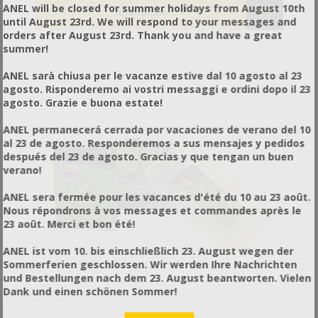
ANEL will be closed for summer holidays from August 10th
φορά στην είσοδο της κυψέλης.
Αν έχετε βάλει μέσα στην παγίδα πλαίσιο
until August 23rd. We will respond to your messages and
ψεκάστε τη γωνία του που βρίσκεται κοντά στην
orders after August 23rd. Thank you and have a great
είσοδο.
summer!
Το ιδανικό ύψος για την παγίδα σας είναι
περίπου 1,80 m (5,9 πόδια).
ANEL sarà chiusa per le vacanze estive dal 10 agosto al 23
Ελέγχετε περιοδικά την παγίδα για να πιάνετε
agosto. Risponderemo ai vostri messaggi e ordini dopo il 23
τυχόν σμήνη που έλκονται από αυτήν.
agosto. Grazie e buona estate!
Εάν είστε βέβαιοι ότι το σημείο που ψεκάσατε
δεν αναδύει μυρωδιά επαναλάβετε τη διαδικασία
ANEL permanecerá cerrada por vacaciones de verano del 10
ψεκασμού.
al 23 de agosto. Responderemos a sus mensajes y pedidos
después del 23 de agosto. Gracias y que tengan un buen
verano!
ANEL sera fermée pour les vacances d'été du 10 au 23 août.
Nous répondrons à vos messages et commandes après le
23 août. Merci et bon été!
ANEL ist vom 10. bis einschließlich 23. August wegen der
Sommerferien geschlossen. Wir werden Ihre Nachrichten
und Bestellungen nach dem 23. August beantworten. Vielen
Dank und einen schönen Sommer!