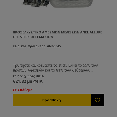
ΠΡΟΣΕΛΚΥΣΤΙΚΌ ΑΦΕΣΜΏΝ ΜΕΛΙΣΣΏΝ ANEL ALLURE
GEL STICK 20 ΤΕΜΑΧΊΩΝ
Κωδικός προϊόντος: AN66045
Τρυπήστε και κρεμάστε το stick. Έλκει το 55% των
πρώτων Αφεσμών και το 81% των δεύτερων.
Διάρκεια Δράσης εώς και 4 μήνες. Έλκει τους
€17,60 χωρίς ΦΠΑ
αφεσμούς που θα περάσουν σε ακτίνα 25 μέτρα από
€21,82 με ΦΠΑ
αυτό. Στις περιπτώσεις των δευτερογενών αφεσμών
τα σμήνη εγκαθίστανται μόνιμα στις παγίδες.
Σε Απόθεμα