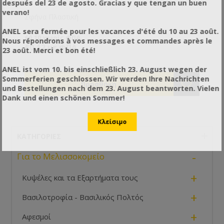
después del 23 de agosto. Gracias y que tengan un buen
verano!
Σφήνα Πλαστική
ANEL sera fermée pour les vacances d'été du 10 au 23 août.
€0,10 χωρίς ΦΠΑ
Nous répondrons à vos messages et commandes après le
€0,12 με ΦΠΑ
23 août. Merci et bon été!
ANEL ist vom 10. bis einschließlich 23. August wegen der
Sommerferien geschlossen. Wir werden Ihre Nachrichten
und Bestellungen nach dem 23. August beantworten. Vielen
Dank und einen schönen Sommer!
ΚΑΤΗΓΟΡΊΕΣ
-
Για το Μελισσοκομείο
+
Κυψέλες και τα Εξαρτήματα τους
+
Βασιλοτροφία - Βασιλικός Πολτός
+
Αφεσμοί