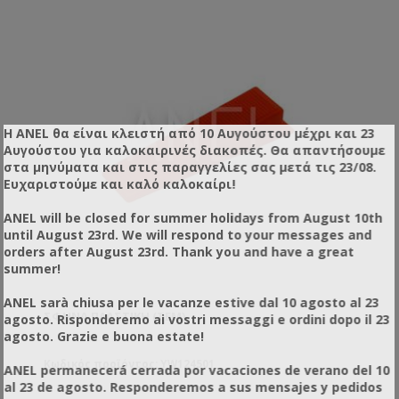
Η ANEL θα είναι κλειστή από 10 Αυγούστου μέχρι και 23
Αυγούστου για καλοκαιρινές διακοπές. Θα απαντήσουμε
στα μηνύματα και στις παραγγελίες σας μετά τις 23/08.
Ευχαριστούμε και καλό καλοκαίρι!
ANEL will be closed for summer holidays from August 10th
until August 23rd. We will respond to your messages and
orders after August 23rd. Thank you and have a great
summer!
ANEL sarà chiusa per le vacanze estive dal 10 agosto al 23
ΣΦΉΝΑ ΠΛΑΣΤΙΚΉ (ΤΕΜ)
agosto. Risponderemo ai vostri messaggi e ordini dopo il 23
agosto. Grazie e buona estate!
Κωδικός προϊόντος: YW124501
ANEL permanecerá cerrada por vacaciones de verano del 10
al 23 de agosto. Responderemos a sus mensajes y pedidos