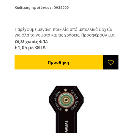
Κωδικός προϊόντος: DA32000
Παρέχουμε μεγάλη ποικιλία από μεταλλικά δοχεία
για όλα τα γούστα και τις χρήσεις. Προσφέρουν μια
διαφορετική και καλόγουστη παρουσίαση του
€0,85 χωρίς ΦΠΑ
προϊόντος σας και είναι ιδανική λύση όταν θέλετε να
€1,05 με ΦΠΑ
μεταφέρετε ή να στείλετε το μέλι, καθώς δεν
κινδυνεύουν από θραύση όπως τα γυάλινα.