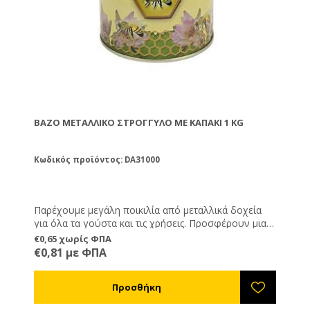
ΒΆΖΟ ΜΕΤΑΛΛΙΚΌ ΣΤΡΟΓΓΥΛΌ ΜΕ ΚΑΠΆΚΙ 1 KG
Κωδικός προϊόντος: DA31000
Παρέχουμε μεγάλη ποικιλία από μεταλλικά δοχεία
για όλα τα γούστα και τις χρήσεις. Προσφέρουν μια
διαφορετική και καλόγουστη παρουσίαση του
€0,65 χωρίς ΦΠΑ
προϊόντος σας και είναι ιδανική λύση όταν θέλετε να
€0,81 με ΦΠΑ
μεταφέρετε ή να στείλετε το μέλι, καθώς δεν
κινδυνεύουν από θραύση όπως τα γυάλινα.