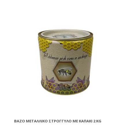
ΒΆΖΟ ΜΕΤΑΛΛΙΚΌ ΣΤΡΟΓΓΥΛΌ ΜΕ ΚΑΠΆΚΙ 2 KG