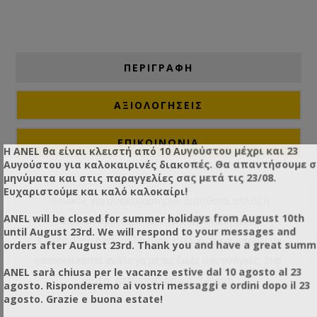
ΠΕΡΙΓΡΑΦΗ
ΑΞΙΟΛΟΓΉΣΕΙΣ
ΕΠΙΚΟΙΝΩΝΙΑ
Η ANEL θα είναι κλειστή από 10 Αυγούστου μέχρι και 23
Αυγούστου για καλοκαιρινές διακοπές. Θα απαντήσουμε 
μηνύματα και στις παραγγελίες σας μετά τις 23/08.
Ευχαριστούμε και καλό καλοκαίρι!
Ιδανικός για συσκευαστήρια. Διατίθεται απλός ή
ANEL will be closed for summer holidays from August 10th
θερμαινόμενος. Η συνήθης διάσταση είναι
until August 23rd. We will respond to your messages and
3,00*0,40*0,60εκ. αλλά είναι ευέλικτος και μπορεί να
orders after August 23rd. Thank you and have a great summ
κατασκευαστεί ανάλογα με τις δικές σας ανάγκες. 2Hp
ANEL sarà chiusa per le vacanze estive dal 10 agosto al 23
μοτέρ, τριφασικό ρεύμα, 140rpm.
agosto. Risponderemo ai vostri messaggi e ordini dopo il 23
agosto. Grazie e buona estate!