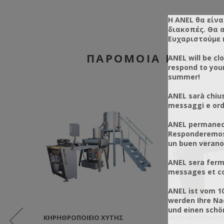
Η ANEL θα είνα
διακοπές. Θα 
Ευχαριστούμε 
ΠΑΡΌΜΟΙΑ ΠΡΟΪΌΝ
ANEL will be cl
respond to you
summer!
ANEL sarà chius
messaggi e ordi
ANEL permanece
Responderemos 
un buen verano
ANEL sera ferm
messages et co
ANEL ist vom 1
werden Ihre Na
und einen sch
ΑΡΙΣΤΉΣ
ΚΗΡΗΘΡΟΠΟΙΕΊΟ ΧΥΤΉΣ
ΚΗΡΗΘΡΟΠΟΙΕΊ