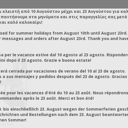
ι κλειστή από 10 Αυγούστου μέχρι και 23 Αυγούστου για κα
απαντήσουμε στα μηνύματα και στις παραγγελίες σας μετά τ
και καλό καλοκαίρι!
ΤΑ
osed for summer holidays from August 10th until August 23rd.
r messages and orders after August 23rd. Thank you and hav
a per le vacanze estive dal 10 agosto al 23 agosto. Risponder
ni dopo il 23 agosto. Grazie e buona estate!
rá cerrada por vacaciones de verano del 10 al 23 de agosto.
a sus mensajes y pedidos después del 23 de agosto. Gracias
!
ée pour les vacances d'été du 10 au 23 août. Nous répondrons
mmandes après le 23 août. Merci et bon été!
0. bis einschließlich 23. August wegen der Sommerferien gesc
chrichten und Bestellungen nach dem 23. August beantworten
önen Sommer!
Ο ΧΥΤΉΣ
ΚΗΡΗΘΡΟΠΟΙΕΊΟ ΠΡΕΣΣΑΡΙΣΤΉΣ
ΚΗΡΗΘΡ