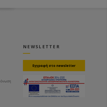
capacity (without residual wax
quantity) and 3 KW heating
capacity, 3-walled with thermal
insulation for low power
consumption. No danger due to
hot surface as with 2-walled
tanks.
- Electronically adjustable speed
for variable working speed.
- The transport roller can be
NEWSLETTER
adjusted separately mechanically
for correct tension. This prevents
the wax band from tearing or
sagging!
- Electronic length adjustment of
Eγγραφή στο newsletter
the length of the sheets with a
tolerance of +/- 1 mm.
- Rigid storage table for approx.
Μόνωση
15-20 sheets.
- An electrically operated lifting
table is available as an optional
extra. This allows up to 7 kg of
sheets to be stacked.
- Plastic solvent tank with heat