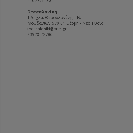
2102771180
exchanger for co
machine with con
Θεσσαλονίκη
water. If no col
17ο χλμ. Θεσσαλονίκης - Ν.
is available, we 
Μουδανιών 570 01 Θέρμη - Νέο Ρύσιο
unit with approx
thessaloniki@anel.gr
capacity as acce
23920-72786
costs.
- The machine is
completely made 
steel. Therefore,
parts and no co
parts. The machi
even after twent
- Very important
no risk of injury
machine fulfils al
requirements ac
standard.
- After work, th
folded up and mo
a few simple ste
take up as little
If the machine is