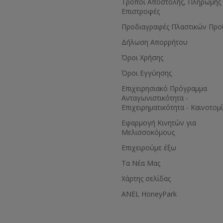
Τρόποι Αποστολής, Πληρωμής 
oling the
Επιστροφές
nection to cold
d water connection
Προδιαγραφές Πλαστικών Προ
offer a cooling
Δήλωση Απορρήτου
. 3 KW cooling
ssory at extra
Όροι Χρήσης
Όροι Εγγύησης
 almost
of stainless
Eπιχειρησιακό Πρόγραμμα
 no rusty iron
Ανταγωνιστικότητα -
rroded aluminium
Επιχειρηματικότητα - Καινοτομ
ne looks like new
y years!
Εφαρμογή Κινητών για
: High safety and
Μελισσοκόμους
! Of course, the
Επιχειρούμε έξω
l safety
cording to CE
Τα Νέα Μας
e machine can be
Χάρτης σελίδας
ved on rollers in
ANEL HoneyPark
ps in order to
 space as possible.
 needed, it can be