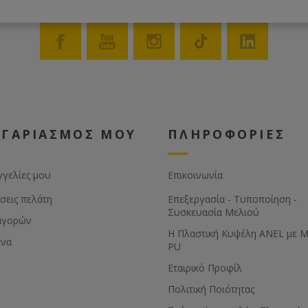
t residual wax
KW heating
ed with thermal
ow power
 danger due to
ith 2-walled
adjustable speed
king speed.
oller can be
ΟΓΑΡΙΑΣΜΟΣ ΜΟΥ
ΠΛΗΡΟΦΟΡΙΕΣ
ely mechanically
on. This prevents
m tearing or
γγελίες μου
Επικοινωνία
gth adjustment of
σεις πελάτη
Επεξεργασία - Τυποποίηση -
 sheets with a
Συσκευασία Μελιού
- 1 mm.
αγορών
able for approx.
Η Πλαστική Κυψέλη ANEL με 
ένα
PU
operated lifting
e as an optional
Εταιρικό Προφίλ
s up to 7 kg of
Πολιτική Ποιότητας
cked.
 tank with heat