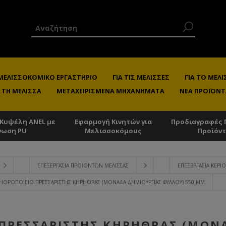
 ΜΕΛΙΣΣΟΚΟΜΙΚΌ ΕΡΓΑΣΤΉΡΙΟ
ΓΙΑ ΤΙΣ ΜΈΛΙΣΣΕΣ
ΓΙΑ ΤΟ ΜΕ
 ΤΗ ΜΈΛΙΣΣΑ
ΜΕΤΑΧΕΙΡΙΣΜΈΝΑ ΜΗΧΑΝΉΜΑΤΑ
ΝΈΑ ΠΡΟΪΌΝΤ
 Κυψέλη ANEL με
Εφαρμογή Κινητών για
Προδιαγραφές 
νωση PU
Μελισσοκόμους
Προϊόν
ΕΠΕΞΕΡΓΑΣΊΑ ΠΡΟΙΌΝΤΩΝ ΜΈΛΙΣΣΑΣ
ΕΠΕΞΕΡΓΑΣΊΑ ΚΕΡΙΟ
ΗΘΡΟΠΟΙΕΊΟ ΠΡΕΣΣΑΡΙΣΤΉΣ ΚΗΡΉΘΡΑΣ (ΜΟΝΆΔΑ ΔΗΜΙΟΥΡΓΊΑΣ ΦΎΛΛΟΥ) 550 MM
ΠΡΕΣΣΑΡΙΣΤΉΣ ΚΗΡΉΘΡΑΣ (ΜΟΝ