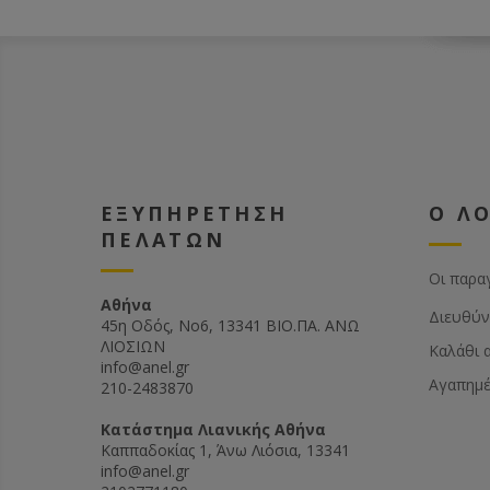
capacity (withou
quantity) and 3 
capacity, 3-wall
insulation for l
consumption. No
hot surface as w
tanks.
- Electronically 
for variable wor
- The transport r
ΕΞΥΠΗΡΕΤΗΣΗ
Ο Λ
adjusted separat
ΠΕΛΑΤΩΝ
for correct tensi
the wax band fro
sagging!
Οι παρα
- Electronic len
Αθήνα
Διευθύν
the length of the
45η Οδός, Νο6, 13341 ΒΙΟ.ΠΑ. ΑΝΩ
tolerance of +/
ΛΙΟΣΙΩΝ
Καλάθι 
- Rigid storage t
info@anel.gr
15-20 sheets.
Αγαπημ
210-2483870
- An electrically 
table is availabl
Kατάστημα Λιανικής Αθήνα
extra. This allow
Καππαδοκίας 1, Άνω Λιόσια, 13341
sheets to be sta
info@anel.gr
- Plastic solvent