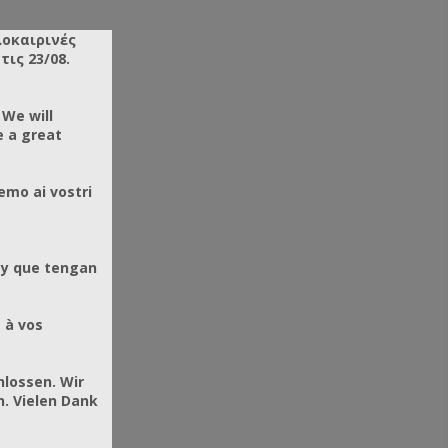
λοκαιρινές
ις 23/08.
 We will
e a great
emo ai vostri
 y que tengan
 à vos
hlossen. Wir
. Vielen Dank
ΟΠΟΙΕΊΟ ΧΥΤΉΣ
ΚΗΡΗΘΡΟΠΟΙΕΊΟ ΧΥΤΉΣ