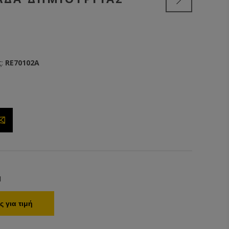
:
RE70102A
1
 για τιμή