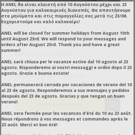
Η ANEL θα είναι κλειστή από 10 Αυγούστου μέχρι και 23
Αυγούστου για καλοκαιρινές διακοπές. Θα απαντήσουμε
στα μηνύματα και στις παραγγελίες σας μετά τις 23/08.
Ευχαριστούμε και καλό καλοκαίρι!
ANEL will be closed for summer holidays from August 10th
ΘΕΡΜΟΘΑΛΆΜΟΥ ΠΆΝΕΛ ΜΊΚΤΗΣ ΑΈΡΑ
until August 23rd. We will respond to your messages and
orders after August 23rd. Thank you and have a great
summer!
Κωδικός προϊόντος: AN55231M
ANEL sarà chiusa per le vacanze estive dal 10 agosto al 23
agosto. Risponderemo ai vostri messaggi e ordini dopo il 23
agosto. Grazie e buona estate!
Θερμοθαλάμου Πάνελ Μίκτης Αέρα.
ANEL permanecerá cerrada por vacaciones de verano del 10
al 23 de agosto. Responderemos a sus mensajes y pedidos
Σε Απόθεμα
después del 23 de agosto. Gracias y que tengan un buen
verano!
ANEL sera fermée pour les vacances d'été du 10 au 23 août.
Nous répondrons à vos messages et commandes après le
23 août. Merci et bon été!