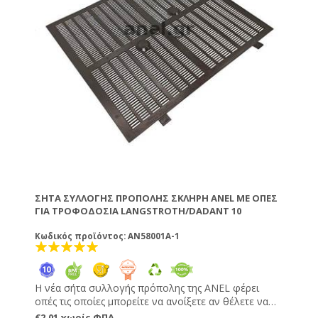
ΣΉΤΑ ΣΥΛΛΟΓΉΣ ΠΡΌΠΟΛΗΣ ΣΚΛΗΡΉ ANEL ΜΕ ΟΠΈΣ
ΓΙΑ ΤΡΟΦΟΔΟΣΊΑ LANGSTROTH/DADANT 10
Κωδικός προϊόντος: AN58001A-1
Η νέα σήτα συλλογής πρόπολης της ANEL φέρει
οπές τις οποίες μπορείτε να ανοίξετε αν θέλετε να
τοποθετήσετε από επάνω στερεή τροφή
€2,01 χωρίς ΦΠΑ