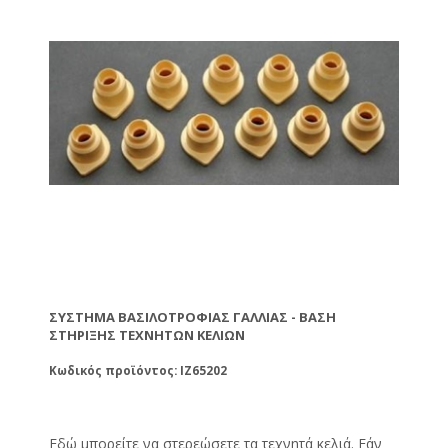
ΣΎΣΤΗΜΑ ΒΑΣΙΛΟΤΡΟΦΊΑΣ ΓΑΛΛΊΑΣ - ΒΆΣΗ
ΣΤΉΡΙΞΗΣ ΤΕΧΝΗΤΏΝ ΚΕΛΙΏΝ
Κωδικός προϊόντος: IZ65202
Εδώ μπορείτε να στερεώσετε τα τεχνητά κελιά. Εάν