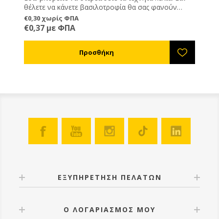
θέλετε να κάνετε βασιλοτροφία θα σας φανούν
χρήσιμα γιατί κουμπώνουν πάνω στους Προστάτες
€0,30 χωρίς ΦΠΑ
Βασιλικών Κελιών ref.IZ65204.
€0,37 με ΦΠΑ
ΕΞΥΠΗΡΕΤΗΣΗ ΠΕΛΑΤΩΝ
Ο ΛΟΓΑΡΙΑΣΜΟΣ ΜΟΥ