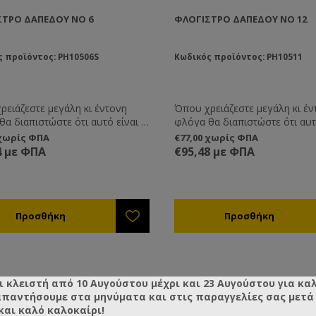
ΣΤΡΟ ΔΑΠΈΔΟΥ ΝΟ 6
ΦΛΌΓΙΣΤΡΟ ΔΑΠΈΔΟΥ ΝΟ 12
 προϊόντος: PH10506S
Κωδικός προϊόντος: PH10511
ρειάζεστε μεγάλη κι έντονη
Όπου χρειάζεστε μεγάλη κι έν
α διαπιστώστε ότι αυτό είναι το
φλόγα θα διαπιστώστε ότι αυτ
τρο που ψάχνατε. Φλόγιστρο
φλόγιστρο που ψάχνατε. Φλό
 χωρίς ΦΠΑ
€77,00 χωρίς ΦΠΑ
αλημηλής πίεσης 8-10 kw.
μονό χαλημηλής πίεσης 8-10 k
4 με ΦΠΑ
€95,48 με ΦΠΑ
λματικό.
Eπαγγελματικό.
ι κλειστή από 10 Αυγούστου μέχρι και 23 Αυγούστου για κα
απαντήσουμε στα μηνύματα και στις παραγγελίες σας μετά τ
και καλό καλοκαίρι!