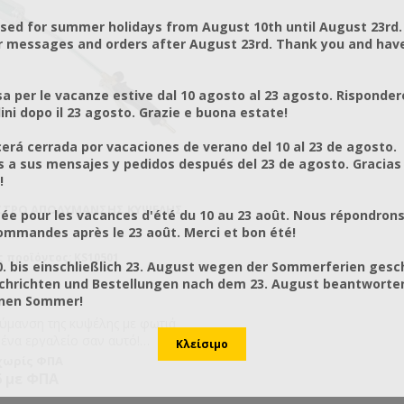
osed for summer holidays from August 10th until August 23rd.
r messages and orders after August 23rd. Thank you and hav
a per le vacanze estive dal 10 agosto al 23 agosto. Risponder
ni dopo il 23 agosto. Grazie e buona estate!
rá cerrada por vacaciones de verano del 10 al 23 de agosto.
a sus mensajes y pedidos después del 23 de agosto. Gracias
!
ΣΤΡΟ ΑΠΟΛΎΜΑΝΣΗΣ ΚΥΨΈΛΗΣ
ée pour les vacances d'été du 10 au 23 août. Nous répondrons
mmandes après le 23 août. Merci et bon été!
 προϊόντος: KS10501
0. bis einschließlich 23. August wegen der Sommerferien gesc
chrichten und Bestellungen nach dem 23. August beantworten
önen Sommer!
ύμανση της κυψέλης με φωτιά
 ένα εργαλείο σαν αυτό!
λματική συσκευή καύσης. Με
 χωρίς ΦΠΑ
τή παροχής αερίου.
6 με ΦΠΑ