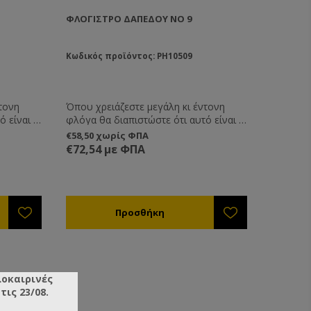
ΦΛΌΓΙΣΤΡΟ ΔΑΠΈΔΟΥ ΝΟ 9
Κωδικός προϊόντος: PH10509
τονη
Όπου χρειάζεστε μεγάλη κι έντονη
ό είναι το
φλόγα θα διαπιστώστε ότι αυτό είναι το
γιστρο
φλόγιστρο που ψάχνατε. Φλόγιστρο
€58,50 χωρίς ΦΠΑ
w.
μονό χαλημηλής πίεσης 10-12 kw.
€72,54 με ΦΠΑ
Eπαγγελματικό.
λοκαιρινές
ις 23/08.