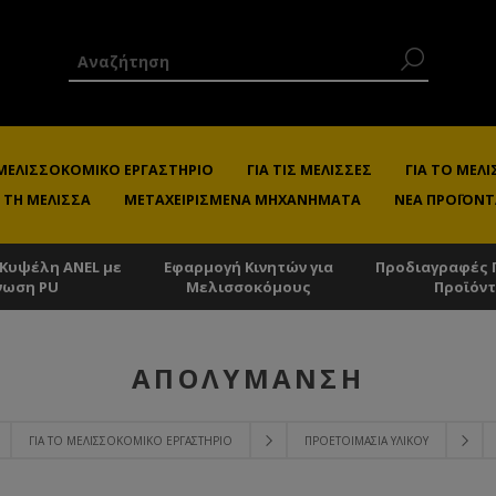
 ΜΕΛΙΣΣΟΚΟΜΙΚΌ ΕΡΓΑΣΤΉΡΙΟ
ΓΙΑ ΤΙΣ ΜΈΛΙΣΣΕΣ
ΓΙΑ ΤΟ ΜΕ
 ΤΗ ΜΈΛΙΣΣΑ
ΜΕΤΑΧΕΙΡΙΣΜΈΝΑ ΜΗΧΑΝΉΜΑΤΑ
ΝΈΑ ΠΡΟΪΌΝΤ
 Κυψέλη ANEL με
Εφαρμογή Κινητών για
Προδιαγραφές 
νωση PU
Μελισσοκόμους
Προϊόν
ΑΠΟΛΎΜΑΝΣΗ
ΓΙΑ ΤΟ ΜΕΛΙΣΣΟΚΟΜΙΚΌ ΕΡΓΑΣΤΉΡΙΟ
ΠΡΟΕΤΟΙΜΑΣΊΑ ΥΛΙΚΟΎ