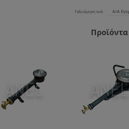
Α/Α Εγ
Ταξινόμηση ανά
Προϊόντα