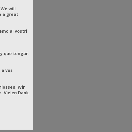
 We will
e a great
emo ai vostri
 y que tengan
 à vos
hlossen. Wir
. Vielen Dank