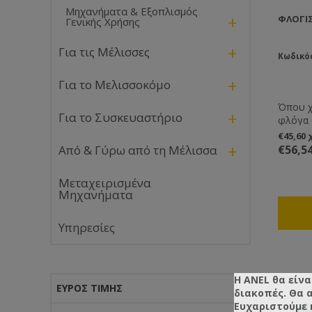
Μηχανήματα & Εξοπλισμός
+
ΦΛΌΓΙ
Γενικής Χρήσης
+
Για τις Μέλισσες
Κωδικός
+
Για το Μελισσοκόμο
Όπου χ
+
Για το Συσκευαστήριο
φλόγα θ
φλόγισ
€45,60
μονό χ
+
€56,5
Από & Γύρω από τη Μέλισσα
Eπαγγε
Μεταχειρισμένα
Μηχανήματα
Υπηρεσίες
Η ANEL θα είνα
ΕΎΡΟΣ ΤΙΜΉΣ
διακοπές. Θα 
Ευχαριστούμε 