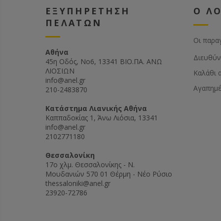
ΕΞΥΠΗΡΕΤΗΣΗ
Ο Λ
ΠΕΛΑΤΩΝ
Οι παρα
Αθήνα
Διευθύν
45η Οδός, Νο6, 13341 ΒΙΟ.ΠΑ. ΑΝΩ
ΛΙΟΣΙΩΝ
Καλάθι 
info@anel.gr
Αγαπημ
210-2483870
Kατάστημα Λιανικής Αθήνα
Καππαδοκίας 1, Άνω Λιόσια, 13341
info@anel.gr
2102771180
Θεσσαλονίκη
17ο χλμ. Θεσσαλονίκης - Ν.
Μουδανιών 570 01 Θέρμη - Νέο Ρύσιο
thessaloniki@anel.gr
23920-72786