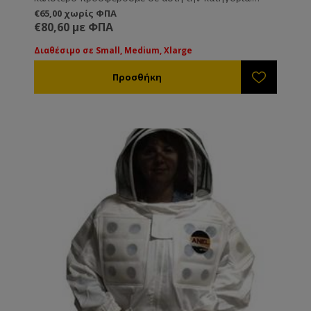
Εξαιρετικό υλικό και ράψιμο ποιότητας. 100%
€65,00 χωρίς ΦΠΑ
βαμβάκι, δροσερό και ανθεκτικό ύφασμα, λάστιχα
€80,60 με ΦΠΑ
στα άκρα και πολλές τσέπες. Για όσους απαιτούν το
καλύτερο.
Διαθέσιμο σε Small, Medium, Xlarge