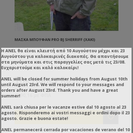
ΜΆΣΚΑ ΜΠΟΥΦΆΝ PRO BJ SHERRIFF (ΧΑΚΊ)
Η ANEL θα είναι κλειστή από 10 Αυγούστου μέχρι και 23
Κωδικός προϊόντος: BJS41
Αυγούστου για καλοκαιρινές διακοπές. Θα απαντήσουμε
στα μηνύματα και στις παραγγελίες σας μετά τις 23/08.
Ευχαριστούμε και καλό καλοκαίρι!
The Honey Rustler
ANEL will be closed for summer holidays from August 10th
until August 23rd. We will respond to your messages and
beekeeping jacket
€234,00 χωρίς ΦΠΑ
orders after August 23rd. Thank you and have a great
€290,16 με ΦΠΑ
summer!
The original zip-front Honey
ANEL sarà chiusa per le vacanze estive dal 10 agosto al 23
Rustler
beekeeping jacket
™
agosto. Risponderemo ai vostri messaggi e ordini dopo il 23
from BJ Sherriff, with integral
The BJ Sherriff Honey Rustler is the ultimate
agosto. Grazie e buona estate!
beekeeping safety jacket. Designed to the highest
hood and detachable
standards, from a lightweight yet protective fabric, it
ANEL permanecerá cerrada por vacaciones de verano del 10