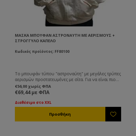
ΜΆΣΚΑ ΜΠΟΥΦΆΝ ΑΣΤΡΟΝΑΎΤΗ ΜΕ ΑΕΡΙΣΜΟΎΣ +
ΣΤΡΌΓΓΥΛΟ ΚΑΠΈΛΟ
Κωδικός προϊόντος: FF80100
Το μπουφάν τύπου "αστροναύτη" με μεγάλες τρύπες
αερισμών προστατευμένες με σίτα. Για να είναι πιο
άνετη η εργασία σας του ζεστούς μήνες του
€56,00 χωρίς ΦΠΑ
καλοκαιριού. Συνοδεύεται και με στρόγγυλο καπέλο
€69,44 με ΦΠΑ
το οποίο μπορεί να αλλαχτεί εύκολα με φερμουάρ.
Διαθέσιμο στο XXL