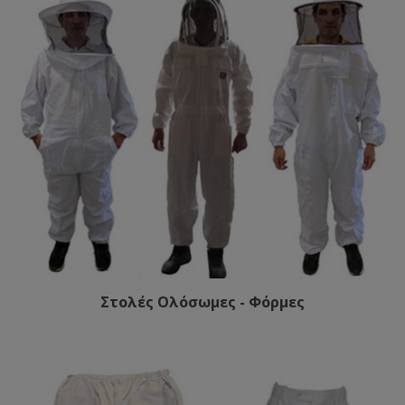
Στολές Ολόσωμες - Φόρμες