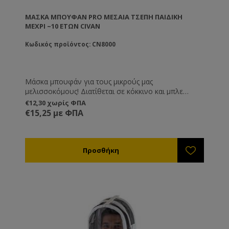
ΜΆΣΚΑ ΜΠΟΥΦΆΝ PRO ΜΕΣΑΊΑ ΤΣΈΠΗ ΠΑΙΔΙΚΉ
ΜΈΧΡΙ ~10 ΕΤΏΝ CIVAN
Κωδικός προϊόντος: CN8000
Μάσκα μπουφάν για τους μικρούς μας
μελισσοκόμους! Διατίθεται σε κόκκινο και μπλε
χρώμα. Διαθέτει μία μεγάλη τσέπη στο ύψος της
€12,30 χωρίς ΦΠΑ
κοιλιάς.
€15,25 με ΦΠΑ