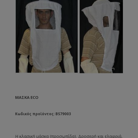
ΜΆΣΚΑ ECO
Κωδικός προϊόντος: BS79003
Η κλασική μάσκα (προσωπίδα). Δροσερή και ελαφριά,