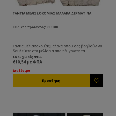
ΓΆΝΤΙΑ ΜΕΛΙΣΣΟΚΟΜΊΑΣ ΜΑΛΑΚΆ ΔΕΡΜΆΤΙΝΑ
Κωδικός προϊόντος: RL8300
Γάντια μελισσοκομίας μαλακά όπου σας βοηθούν να
δουλεύετε στα μελίσσια αποφέυγοντας τα
κεντρίσματα, ενώ συγχρόνως σας επιτρέπουν να
€8,50 χωρίς ΦΠΑ
κάνετε λεπτές κινήσεις με ιδιαίτερη ευκολία.
€10,54 με ΦΠΑ
Διαθέσιμα