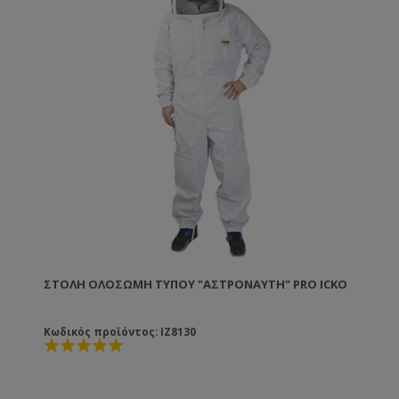
ΣΤΟΛΉ ΟΛΌΣΩΜΗ ΤΎΠΟΥ "ΑΣΤΡΟΝΑΎΤΗ" PRO ICKO
Κωδικός προϊόντος: IZ8130