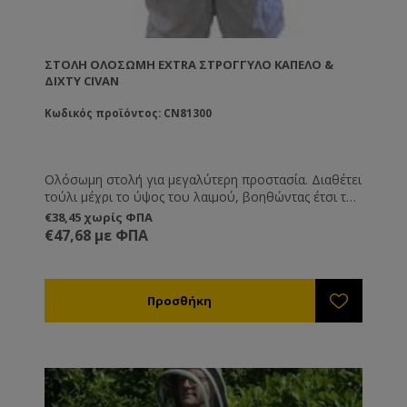
ΣΤΟΛΉ ΟΛΌΣΩΜΗ EXTRA ΣΤΡΌΓΓΥΛΟ ΚΑΠΈΛΟ &
ΔΊΧΤΥ CIVAN
Κωδικός προϊόντος: CN81300
Ολόσωμη στολή για μεγαλύτερη προστασία. Διαθέτει
τούλι μέχρι το ύψος του λαιμού, βοηθώντας έτσι το
μελισσοκόμο να μπορεί να βλέπει καλύτερα κατά την
€38,45 χωρίς ΦΠΑ
επιθεώρηση του μελισσιού. Διατίθεται σε μεγέθη L,
€47,68 με ΦΠΑ
XL και XXL.