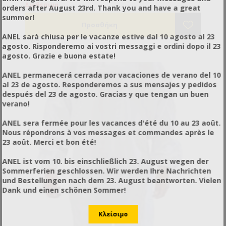
Διαθέσιμο
orders after August 23rd. Thank you and have a great
summer!
ANEL sarà chiusa per le vacanze estive dal 10 agosto al 23
agosto. Risponderemo ai vostri messaggi e ordini dopo il 23
agosto. Grazie e buona estate!
ANEL permanecerá cerrada por vacaciones de verano del 10
al 23 de agosto. Responderemos a sus mensajes y pedidos
después del 23 de agosto. Gracias y que tengan un buen
verano!
ANEL sera fermée pour les vacances d'été du 10 au 23 août.
Nous répondrons à vos messages et commandes après le
23 août. Merci et bon été!
ANEL ist vom 10. bis einschließlich 23. August wegen der
Sommerferien geschlossen. Wir werden Ihre Nachrichten
und Bestellungen nach dem 23. August beantworten. Vielen
Dank und einen schönen Sommer!