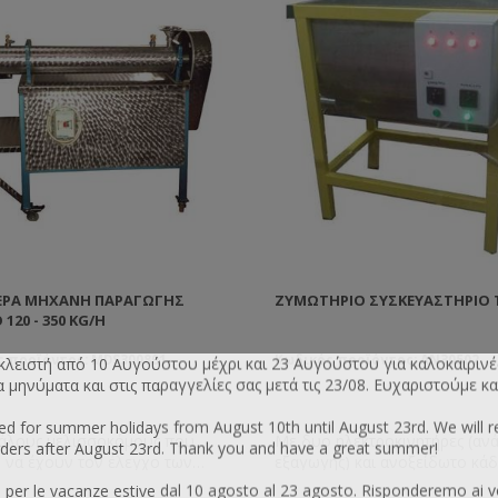
ΙΈΡΑ ΜΗΧΑΝΉ ΠΑΡΑΓΩΓΉΣ
ΖΥΜΩΤΉΡΙΟ ΣΥΣΚΕΥΑΣΤΉΡΙΟ
120 - 350 KG/H
ς προϊόντος: MDS300801
Κωδικός προϊόντος: AN30502
 κλειστή από 10 Αυγούστου μέχρι και 23 Αυγούστου για καλοκαιρινέ
μηνύματα και στις παραγγελίες σας μετά τις 23/08. Ευχαριστούμε κα
sed for summer holidays from August 10th until August 23rd. We will 
γάλους μελισσοκόμους που
Με δυο ηλεκτροκινητήρες (ανά
ers after August 23rd. Thank you and have a great summer!
 να έχουν τον έλεγχο των
εξαγωγής) και ανοξείδωτο κά
 τους ή για όσους θέλουν να
ζύμωσης. Ζυμώνει μέλι, ζάχαρη
 per le vacanze estive dal 10 agosto al 23 agosto. Risponderemo ai v