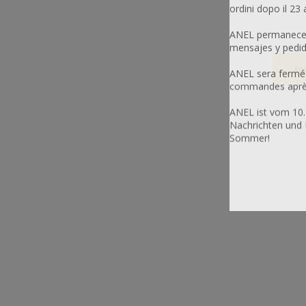
ασχολη
ordini dopo il 23
παρασκ
της βαν
ANEL permanecerá
παραγό
mensajes y pedid
120 κιλ
τριφασ
ANEL sera fermée
180 κιλ
commandes après 
τριφασ
250 κιλ
ANEL ist vom 10.
τριφασ
Nachrichten und 
350 κιλ
Sommer!
τριφασ