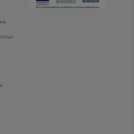
και
ϊόντων
ία