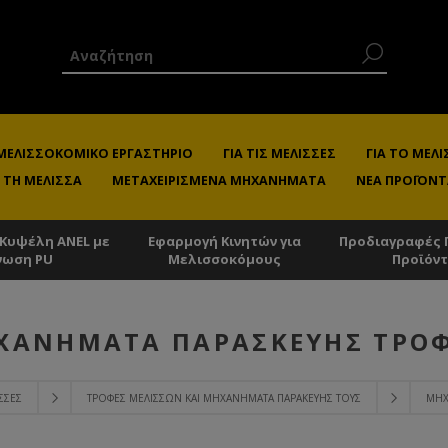
 ΜΕΛΙΣΣΟΚΟΜΙΚΌ ΕΡΓΑΣΤΉΡΙΟ
ΓΙΑ ΤΙΣ ΜΈΛΙΣΣΕΣ
ΓΙΑ ΤΟ ΜΕ
 ΤΗ ΜΈΛΙΣΣΑ
ΜΕΤΑΧΕΙΡΙΣΜΈΝΑ ΜΗΧΑΝΉΜΑΤΑ
ΝΈΑ ΠΡΟΪΌΝΤ
 Κυψέλη ANEL με
Εφαρμογή Κινητών για
Προδιαγραφές 
νωση PU
Μελισσοκόμους
Προϊόν
ΧΑΝΉΜΑΤΑ ΠΑΡΑΣΚΕΥΉΣ ΤΡΟ
ΙΣΣΕΣ
ΤΡΟΦΈΣ ΜΕΛΙΣΣΏΝ ΚΑΙ ΜΗΧΑΝΉΜΑΤΑ ΠΑΡΑΚΕΥΉΣ ΤΟΥΣ
ΜΗΧ