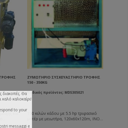
 ΤΡΟΦΉΣ
ΖΥΜΩΤΉΡΙΟ ΣΥΣΚΕΥΑΣΤΉΡΙΟ ΤΡΟΦΉΣ
150 - 350KG
Κωδικός προϊόντος: MDS305021
ς διακοπές. Θα
ι καλό καλοκαίρι!
respond to your
μειξης και
150 κιλών κάδου με 5.5 hp τριφασικό
δο
μοτέρ με μειωτήρα, 120x60x120m, INOX
 και
304 - 2,5mm.
ostri messaggi e