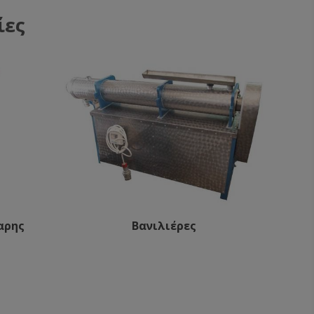
ίες
αρης
Βανιλιέρες