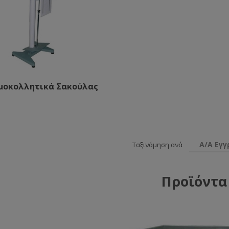
μοκολλητικά Σακούλας
Α/Α Εγ
Ταξινόμηση ανά
Προϊόντα