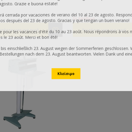
θούν επαγγελματικά με την
νερό. Για την παραγωγή τροφή
 agosto. Grazie e buona estate!
ευή μελισσοτρόφων. Το μήκος
μέλισσες διαθέτει κοχλιωτό μ
ιλιέρας καθορίζει και την
για την έξοδο και πιεζοδιακόπ
 cerrada por vacaciones de verano del 10 al 23 de agosto. Respon
μενη ποσότητα.
δαπέδου για ελεγχόμενη δοσ
Σε Απόθεμα
os después del 23 de agosto. Gracias y que tengan un buen verano!
ά την ώρα με ηλεκτροκινητήρα
συσκευασίας. Ύψος 140εκ. Μήκ
ικό 3 hp
και πλάτος 70εκ. Μοτέρ 380V, 
 pour les vacances d'été du 10 au 23 août. Nous répondrons à vos 
ά την ώρα με ηλεκτροκινητήρα
1.8kw
le 23 août. Merci et bon été!
ικό 4 hp
ά την ώρα με ηλεκτροκινητήρα
 bis einschließlich 23. August wegen der Sommerferien geschlossen. 
ικό 7,5 hp
Bestellungen nach dem 23. August beantworten. Vielen Dank und ei
ά την ώρα με ηλεκτροκινητήρα
ικό 10 hp