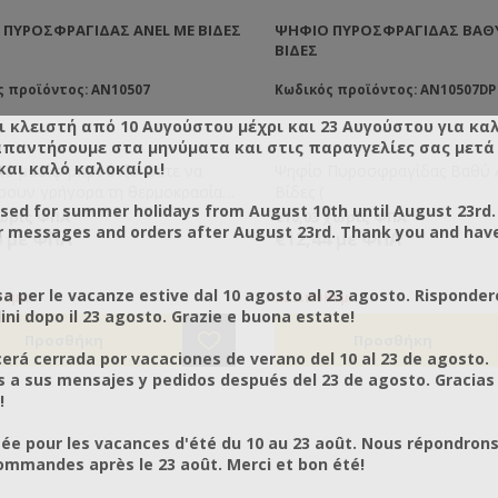
ΠΥΡΟΣΦΡΑΓΊΔΑΣ ANEL ΜΕ BΊΔΕΣ
ΨΗΦΊΟ ΠΥΡΟΣΦΡΑΓΊΔΑΣ ΒΑΘΎ
BΊΔΕΣ
ς προϊόντος: AN10507
Κωδικός προϊόντος: AN10507DP
ι κλειστή από 10 Αυγούστου μέχρι και 23 Αυγούστου για κα
απαντήσουμε στα μηνύματα και στις παραγγελίες σας μετά τ
και καλό καλοκαίρι!
από μασίφ μπρούτζο ώστε να
Ψηφίο Πυροσφραγίδας Βαθύ
ρουν γρήγορα τη θερμοκρασία
Bίδες (
osed for summer holidays from August 10th until August 23rd.
 την αποθηκεύουν
χωρίς ΦΠΑ
€10,03 χωρίς ΦΠΑ
r messages and orders after August 23rd. Thank you and hav
εσματικά. Κατασκευασμένα με
0 με ΦΠΑ
€12,44 με ΦΠΑ
 σύγχρονη τεχνολογία, είναι
αθιά χαραγμένα και
a per le vacanze estive dal 10 agosto al 23 agosto. Risponder
ρώνουν αμέσως τη θερμοκρασία
θεμα
Σε Απόθεμα
ni dopo il 23 agosto. Grazie e buona estate!
νεται κατά την καύση του ξύλου.
σωστή λειτουργία της
rá cerrada por vacaciones de verano del 10 al 23 de agosto.
ραγίδας ANEL πρέπει να
a sus mensajes y pedidos después del 23 de agosto. Gracias
ευτείτε τουλάχιστον 8 ψηφία
!
τα/αριθμοί/κενά). Η
ραγίδα σας μπορεί να
ée pour les vacances d'été du 10 au 23 août. Nous répondrons
ήσει έως και 12 ή 14 ψηφία
mmandes après le 23 août. Merci et bon été!
α το μοντέλο. Διαθέτουμε
 ποικιλία χαρακτήρων, αλλά