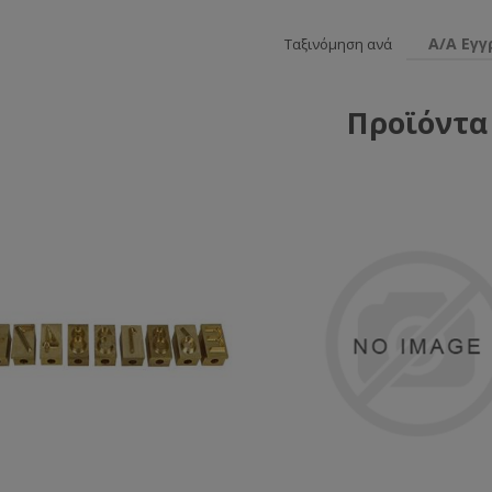
Α/Α Εγ
Ταξινόμηση ανά
Προϊόντα