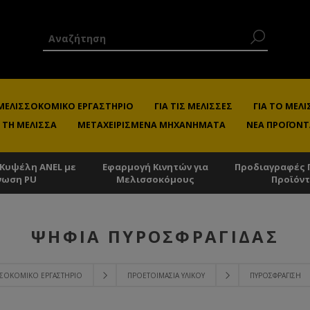
 ΜΕΛΙΣΣΟΚΟΜΙΚΌ ΕΡΓΑΣΤΉΡΙΟ
ΓΙΑ ΤΙΣ ΜΈΛΙΣΣΕΣ
ΓΙΑ ΤΟ ΜΕ
 ΤΗ ΜΈΛΙΣΣΑ
ΜΕΤΑΧΕΙΡΙΣΜΈΝΑ ΜΗΧΑΝΉΜΑΤΑ
ΝΈΑ ΠΡΟΪΌΝΤ
 Κυψέλη ANEL με
Εφαρμογή Κινητών για
Προδιαγραφές 
νωση PU
Μελισσοκόμους
Προϊόν
ΨΗΦΊΑ ΠΥΡΟΣΦΡΑΓΊΔΑΣ
ΙΣΣΟΚΟΜΙΚΌ ΕΡΓΑΣΤΉΡΙΟ
ΠΡΟΕΤΟΙΜΑΣΊΑ ΥΛΙΚΟΎ
ΠΥΡΟΣΦΡΆΓΙΣΗ