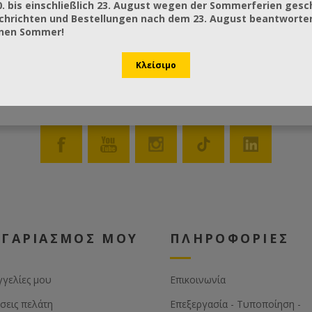
0. bis einschließlich 23. August wegen der Sommerferien gesc
ι και η δυνατότητα δημιουργίας
chrichten und Bestellungen nach dem 23. August beantworten
ν ψηφίων, κατά παραγγελία,
önen Sommer!
 πυροσφράγισης σχήματος και
εων που εσείς επιθυμείτε. Τα
μα ψηφία είναι τα εξής: A B C D E
 J K L M N O P Q R S T U V W X Y
Z 0 1 2 3 4 5 6 7 8 9 / _ (κενό ) -
ΟΓΑΡΙΑΣΜΟΣ ΜΟΥ
ΠΛΗΡΟΦΟΡΙΕΣ
γγελίες μου
Επικοινωνία
σεις πελάτη
Επεξεργασία - Τυποποίηση -