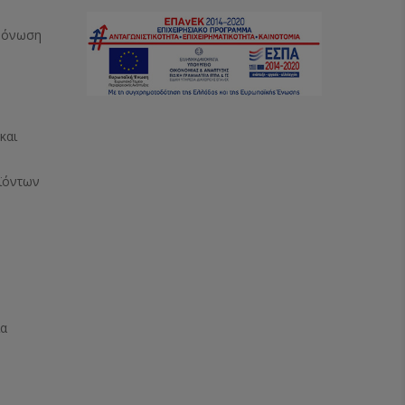
Μόνωση
και
ϊόντων
ία