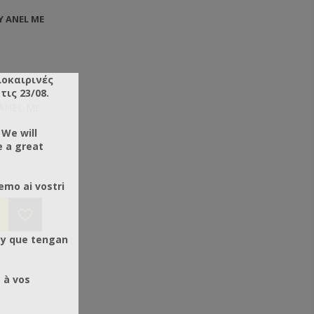
 ANEL ΜΕ
λοκαιρινές
ις 23/08.
 ANEL Με
 We will
e a great
emo ai vostri
 y que tengan
 à vos