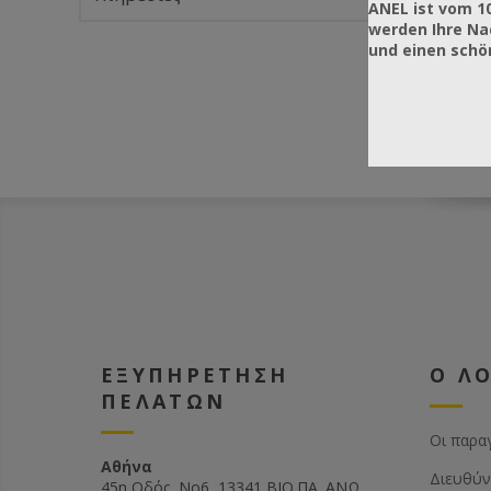
ANEL ist vom 1
υπάρχε
werden Ihre Na
ειδικώ
und einen sch
μορφών
διαστάσ
διαθέσι
F G H I
ΕΞΥΠΗΡΕΤΗΣΗ
Ο Λ
ΠΕΛΑΤΩΝ
Οι παρα
Αθήνα
Διευθύν
45η Οδός, Νο6, 13341 ΒΙΟ.ΠΑ. ΑΝΩ