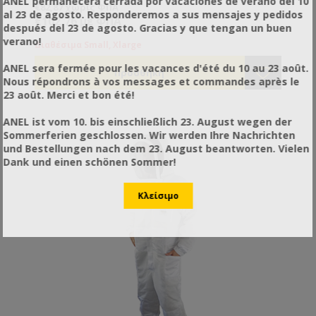
ANEL permanecerá cerrada por vacaciones de verano del 10
€82,87 χωρίς ΦΠΑ
al 23 de agosto. Responderemos a sus mensajes y pedidos
€102,76 με ΦΠΑ
después del 23 de agosto. Gracias y que tengan un buen
verano!
Διαθέσιμα Small, Xlarge
ANEL sera fermée pour les vacances d'été du 10 au 23 août.
Nous répondrons à vos messages et commandes après le
23 août. Merci et bon été!
ANEL ist vom 10. bis einschließlich 23. August wegen der
Sommerferien geschlossen. Wir werden Ihre Nachrichten
und Bestellungen nach dem 23. August beantworten. Vielen
Dank und einen schönen Sommer!