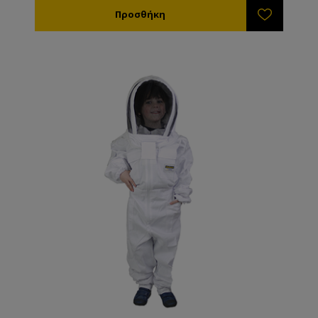
- Ενισχυμένη τσέπη για ξέστρα
- Μεγάλη πίσω τσέπη με φερμουάρ
- Επιπλέον ενίσχυση στα γόνατα, τους αγκώνες, τους
καρπούς, τους αστραγάλους και τις τσέπες
- Επιπλέον ενίσχυση στο στομάχι, όπου κρατάτε
συχνά τους ορόφους κυψελών
- Επιπλέον προστασία του φερμουάρ στο μπροστινό
μέρος της στολής
- Το πίσω μέρος του καπέλου είναι ενισχυμένο με 2
στρώματα υφάσματος
- Μακρύ φερμουάρ στους αστραγάλους
- Λουράκι στο πίσω μέρος της στολής για κρέμασμα
- Για να ελαχιστοποιηθεί ο αποθηκευτικός χώρος, η
στολή μπορεί να διπλωθεί και να τοποθετηθεί στο
καπέλο
Υλικά
Το αεριζόμενο υλικό στη στολή Breeze είναι 100%
πολυεστέρας, αλλά το ύφασμα που χρησιμοποιείται
στις τσέπες, στις ενισχύσεις, στο πίσω μέρος του
καπέλου και στα μαξιλάρια είναι 65% πολυεστέρας
και 35% βαμβάκι.
Οδηγίες πλύσης (Χωρίς καπέλο)
- Πλένεται καλύτερα στο χέρι, αλλά μπορεί να
τοποθετηθεί σε πλυντήριο (30 βαθμοί MAX)