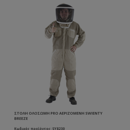
Apiarist is built to last, with an average life span of 15
years (although it’s quite common to find people still
wearing Sherriff suits from the 1980s!)
With BJ Sherriff’s unique ClearView veil for perfectly
clear vision. It’s light, airy and extremely comfortable
to wear over long periods of time.
Features our unique twin-zip, throw-back hood, which
is fully detachable for easy laundering.
Thoughtful design features to ensure a perfect,
secure fit. Expertly made in Cornwall, England by our
skilled machinists to bring you a suit with unrivaled
quality and durability.
Fabric:
High quality, hard-wearing polyester twill won’t shrink
or fade
Smooth finish so bees can rest on fabric and fly away
again without getting their feet caught in fabric fibers
Design features:
ΣΤΟΛΉ ΟΛΌΣΩΜΗ PRO ΑΕΡΙΖΌΜΕΝΗ SWIENTY
Roomy boiler suit/coverall with drop sleeves,
BREEZE
elasticated waist, and robust central vertical zip
Cut to fit comfortably over your normal clothes
Κωδικός προϊόντος: SY8230