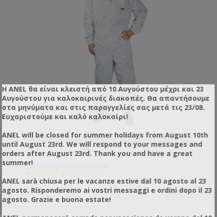
Η ANEL θα είναι κλειστή από 10 Αυγούστου μέχρι και 23
Αυγούστου για καλοκαιρινές διακοπές. Θα απαντήσουμε
στα μηνύματα και στις παραγγελίες σας μετά τις 23/08.
Ευχαριστούμε και καλό καλοκαίρι!
ANEL will be closed for summer holidays from August 10th
ΣΤΟΛΉ ΟΛΌΣΩΜΗ ΤΎΠΟΥ "ΑΣΤΡΟΝΑΎΤΗ" PRO ICKO
until August 23rd. We will respond to your messages and
orders after August 23rd. Thank you and have a great
summer!
Κωδικός προϊόντος: IZ8130
ANEL sarà chiusa per le vacanze estive dal 10 agosto al 23
agosto. Risponderemo ai vostri messaggi e ordini dopo il 23
agosto. Grazie e buona estate!