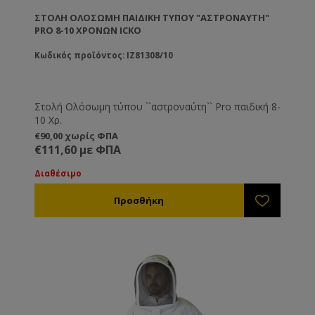
- Μην χρησιμοποιείτε χλωρίνη
ΣΤΟΛΉ ΟΛΌΣΩΜΗ ΠΑΙΔΙΚΉ ΤΎΠΟΥ "ΑΣΤΡΟΝΑΎΤΗ"
- Μην στίβετε
PRO 8-10 ΧΡΟΝΏΝ ICKO
Οδηγίες πλύσης καπέλο / πέπλο
- Πλένεται προσεκτικά στο χέρι με ζεστό
Κωδικός προϊόντος: IZ81308/10
σαπουνόνερο
- Μην στίβετε
Στολή Ολόσωμη τύπου ``αστροναύτη`` Pro παιδική 8-
10 Χρ.
€90,00 χωρίς ΦΠΑ
€111,60 με ΦΠΑ
Διαθέσιμο