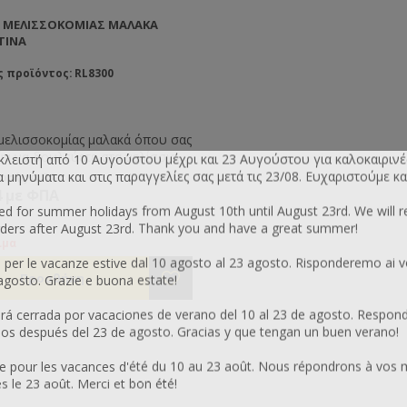
Α ΜΕΛΙΣΣΟΚΟΜΊΑΣ ΜΑΛΑΚΆ
ΤΙΝΑ
 προϊόντος: RL8300
 μελισσοκομίας μαλακά όπου σας
ν να δουλεύετε στα μελίσσια
 κλειστή από 10 Αυγούστου μέχρι και 23 Αυγούστου για καλοκαιρινέ
γοντας τα κεντρίσματα, ενώ
μηνύματα και στις παραγγελίες σας μετά τις 23/08. Ευχαριστούμε κα
χωρίς ΦΠΑ
νως σας επιτρέπουν να κάνετε
4 με ΦΠΑ
κινήσεις με ιδιαίτερη ευκολία.
sed for summer holidays from August 10th until August 23rd. We will 
ers after August 23rd. Thank you and have a great summer!
ιμα
 per le vacanze estive dal 10 agosto al 23 agosto. Risponderemo ai v
 agosto. Grazie e buona estate!
 cerrada por vacaciones de verano del 10 al 23 de agosto. Respon
os después del 23 de agosto. Gracias y que tengan un buen verano!
 pour les vacances d'été du 10 au 23 août. Nous répondrons à vos 
le 23 août. Merci et bon été!