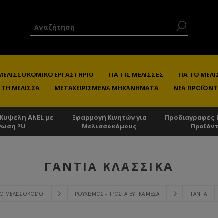
 ΜΕΛΙΣΣΟΚΟΜΙΚΌ ΕΡΓΑΣΤΉΡΙΟ
ΓΙΑ ΤΙΣ ΜΈΛΙΣΣΕΣ
ΓΙΑ ΤΟ ΜΕ
 ΤΗ ΜΈΛΙΣΣΑ
ΜΕΤΑΧΕΙΡΙΣΜΈΝΑ ΜΗΧΑΝΉΜΑΤΑ
ΝΈΑ ΠΡΟΪΌΝΤ
 Κυψέλη ANEL με
Εφαρμογή Κινητών για
Προδιαγραφές 
νωση PU
Μελισσοκόμους
Προϊόν
ΓΆΝΤΙΑ ΚΛΑΣΣΙΚΆ
 ΤΟ ΜΕΛΙΣΣΟΚΌΜΟ
ΡΟΥΧΙΣΜΌΣ - ΠΡΟΣΤΑΤΕΥΤΙΚΆ ΜΈΣΑ
ΓΆΝΤΙΑ