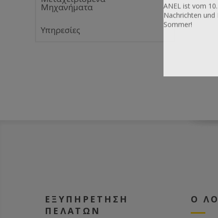
ANEL ist vom 10.
Μηχανήματα
Nachrichten und 
Sommer!
Υπηρεσίες
ΕΞΥΠΗΡΕΤΗΣΗ
Ο Λ
ΠΕΛΑΤΩΝ