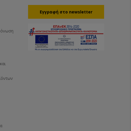
Eγγραφή στο newsletter
Μόνωση
και
ϊόντων
ία