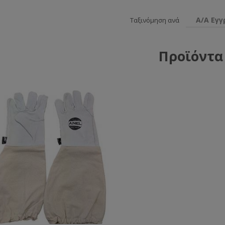
Α/Α Εγ
Ταξινόμηση ανά
Προϊόντα