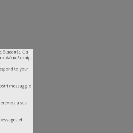
ς διακοπές. Θα
ι καλό καλοκαίρι!
respond to your
ostri messaggi e
deremos a sus
messages et