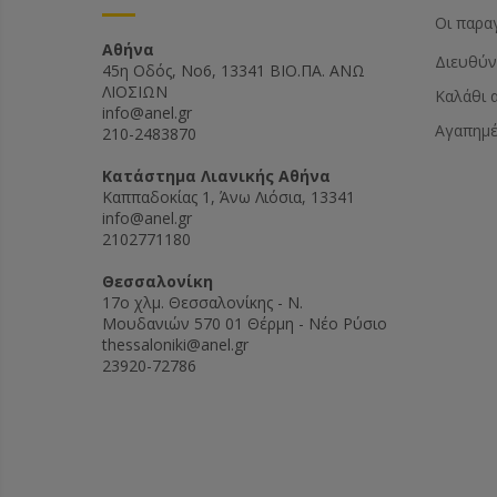
Οι παρα
Αθήνα
Διευθύν
45η Οδός, Νο6, 13341 ΒΙΟ.ΠΑ. ΑΝΩ
ΛΙΟΣΙΩΝ
Καλάθι 
info@anel.gr
Αγαπημ
210-2483870
Kατάστημα Λιανικής Αθήνα
Καππαδοκίας 1, Άνω Λιόσια, 13341
info@anel.gr
2102771180
Θεσσαλονίκη
17ο χλμ. Θεσσαλονίκης - Ν.
Μουδανιών 570 01 Θέρμη - Νέο Ρύσιο
thessaloniki@anel.gr
23920-72786