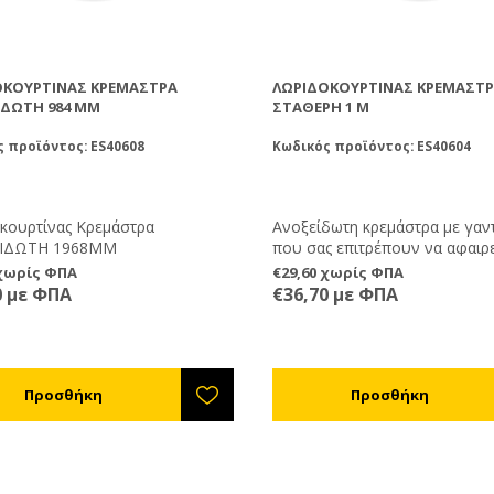
ΟΚΟΥΡΤΊΝΑΣ ΚΡΕΜΆΣΤΡΑ
ΛΩΡΙΔΟΚΟΥΡΤΊΝΑΣ ΚΡΕΜΆΣΤ
ΙΔΩΤΗ 984 ΜΜ
ΣΤΑΘΕΡΉ 1 M
 προϊόντος: ES40608
Κωδικός προϊόντος: ES40604
κουρτίνας Κρεμάστρα
Ανοξείδωτη κρεμάστρα με γαν
ΙΔΩΤΗ 1968ΜΜ
που σας επιτρέπουν να αφαιρεί
λωριδοκουρτίνες ( πχ για να τι
 χωρίς ΦΠΑ
€29,60 χωρίς ΦΠΑ
καθαρίσετε )
0 με ΦΠΑ
€36,70 με ΦΠΑ