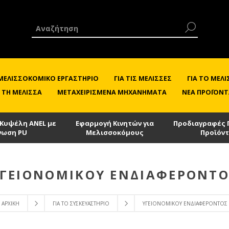
 ΜΕΛΙΣΣΟΚΟΜΙΚΌ ΕΡΓΑΣΤΉΡΙΟ
ΓΙΑ ΤΙΣ ΜΈΛΙΣΣΕΣ
ΓΙΑ ΤΟ ΜΕ
 ΤΗ ΜΈΛΙΣΣΑ
ΜΕΤΑΧΕΙΡΙΣΜΈΝΑ ΜΗΧΑΝΉΜΑΤΑ
ΝΈΑ ΠΡΟΪΌΝΤ
 Κυψέλη ANEL με
Εφαρμογή Κινητών για
Προδιαγραφές 
νωση PU
Μελισσοκόμους
Προϊόν
ΓΕΙΟΝΟΜΙΚΟΎ ΕΝΔΙΑΦΈΡΟΝΤ
ΑΡΧΙΚΉ
ΓΙΑ ΤΟ ΣΥΣΚΕΥΑΣΤΉΡΙΟ
ΥΓΕΙΟΝΟΜΙΚΟΎ ΕΝΔΙΑΦΈΡΟΝΤΟΣ