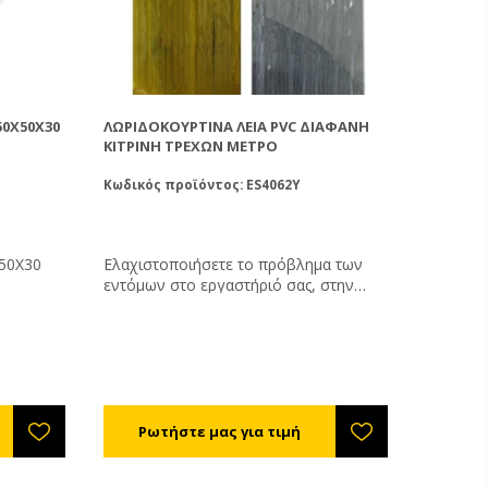
50Χ50Χ30
ΛΩΡΙΔΟΚΟΥΡΤΊΝΑ ΛΕΊΑ PVC ΔΙΆΦΑΝΗ
ΚΊΤΡΙΝΗ ΤΡΈΧΩΝ ΜΈΤΡΟ
Κωδικός προϊόντος: ES4062Y
Χ50Χ30
Ελαχιστοποιήσετε το πρόβλημα των
εντόμων στο εργαστήριό σας, στην
αποθήκη σας ή όπου αλλού υπάρχει
πρόβλημα. Αποτελεσματικός,
οικονομικός και καλαίσθητος τρόπος για
να κρατήσετε τα έντομα έξω από τους
χώρους σας. Μπορούμε να σας
στείλουμε τις λωριδοκουρτίνες έτοιμες
για τοποθέτηση αρκεί να μας δώσετε το
ολικό ύψος και φάρδος της εισόδου
που θέλετε να προστατέψετε.