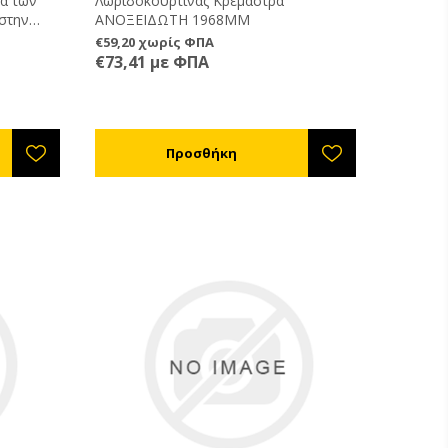
α των
Λωριδοκουρτίνας Κρεμάστρα
 στην
ΑΝΟΞΕΙΔΩΤΗ 1968ΜΜ
πάρχει
€59,20 χωρίς ΦΠΑ
€73,41 με ΦΠΑ
τρόπος για
πό τους
ς
 έτοιμες
δώσετε το
ισόδου