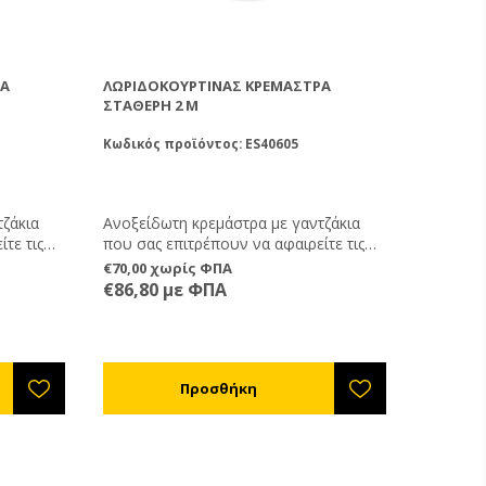
ΡΑ
ΛΩΡΙΔΟΚΟΥΡΤΊΝΑΣ ΚΡΕΜΆΣΤΡΑ
ΣΤΑΘΕΡΉ 2 M
Κωδικός προϊόντος: ES40605
τζάκια
Ανοξείδωτη κρεμάστρα με γαντζάκια
τε τις
που σας επιτρέπουν να αφαιρείτε τις
ς
λωριδοκουρτίνες ( πχ για να τις
€70,00 χωρίς ΦΠΑ
καθαρίσετε )
€86,80 με ΦΠΑ