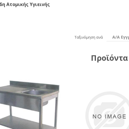
ίδη Ατομικής Υγιεινής
Α/Α Εγ
Ταξινόμηση ανά
Προϊόντα