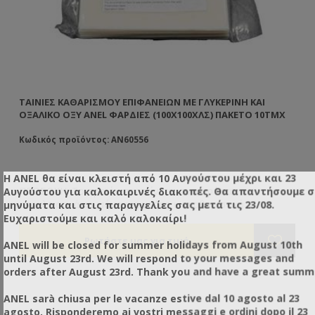
ΤΑΙΝΊΕΣ ΚΑΘΑΡΙΣΜΟΎ ΕΠΙΦΑΝΕΊΩΝ ΜΕ ΓΛΥΚΕΡΊΝΗ ΚΑΙ
ΤΑ
Χ
ΟΞΑΛΙΚΌ ΟΞΎ ANEL ΦΑΡΔΙΈΣ (100X100ΧΛΣ) ΠΑΚΈΤΟ 10ΤΜΧ
ΟΞ
Κωδικός προϊόντος: AN60556
Κω
Η ANEL θα είναι κλειστή από 10 Αυγούστου μέχρι και 23
ΠΡΟΣΟΧΗ: Το προϊόν προτείνεται αυστηρά και
ΠΡ
Αυγούστου για καλοκαιρινές διακοπές. Θα απαντήσουμε 
αποκλειστικά και μόνο για χρήση ως καθαριστικό
απ
μηνύματα και στις παραγγελίες σας μετά τις 23/08.
ες
επιφανειών όπως και είναι γνωστοποιημένο στις αρμόδιες
επ
Ευχαριστούμε και καλό καλοκαίρι!
για
υπηρεσίες. Το προϊόν δεν προτείνεται και δε συνίσταται για
υπ
.
άλλη χρήση πέραν των αναγραφόμενων στην ετικέτα του.
άλ
ANEL will be closed for summer holidays from August 10th
until August 23rd. We will respond to your messages and
orders after August 23rd. Thank you and have a great summ
ANEL sarà chiusa per le vacanze estive dal 10 agosto al 23
agosto. Risponderemo ai vostri messaggi e ordini dopo il 23