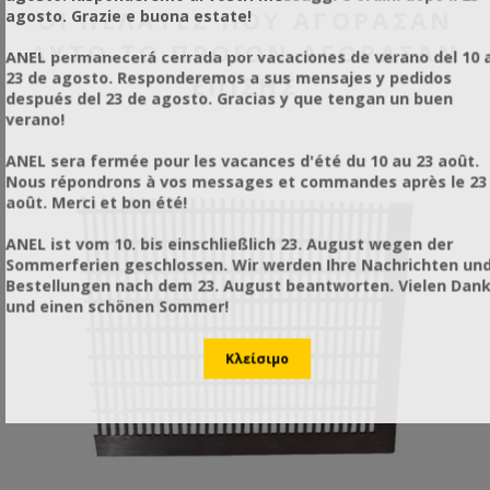
ΟΙ ΠΕΛΆΤΕΣ ΠΟΥ ΑΓΌΡΑΣΑΝ
agosto. Grazie e buona estate!
ΑΥΤΌ ΤΟ ΠΡΟΪΌΝ ΑΓΌΡΑΣΑΝ
ANEL permanecerá cerrada por vacaciones de verano del 10 a
23 de agosto. Responderemos a sus mensajes y pedidos
ΕΠΊΣΗΣ
después del 23 de agosto. Gracias y que tengan un buen
verano!
ANEL sera fermée pour les vacances d'été du 10 au 23 août.
Nous répondrons à vos messages et commandes après le 23
août. Merci et bon été!
ANEL ist vom 10. bis einschließlich 23. August wegen der
Sommerferien geschlossen. Wir werden Ihre Nachrichten un
Bestellungen nach dem 23. August beantworten. Vielen Dan
und einen schönen Sommer!