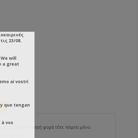
λοκαιρινές
ις 23/08.
 We will
e a great
emo ai vostri
 y que tengan
 à vos
ι με τη μη επιθυμητή φορά τότε πέφτει μόνο
τικά καπάκια.