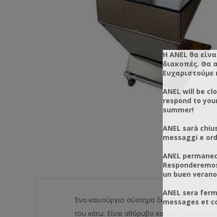
Η ANEL θα είνα
διακοπές. Θα 
Ευχαριστούμε 
ANEL will be cl
respond to you
summer!
ANEL sarà chius
messaggi e ordi
ANEL permanece
Responderemos 
un buen verano
ANEL sera ferm
Ένα καινούργιο σύστημα διαλογής καπακιών. 
messages et co
του κάτω. Είναι αθόρυβο και δεν χρειάζεται 