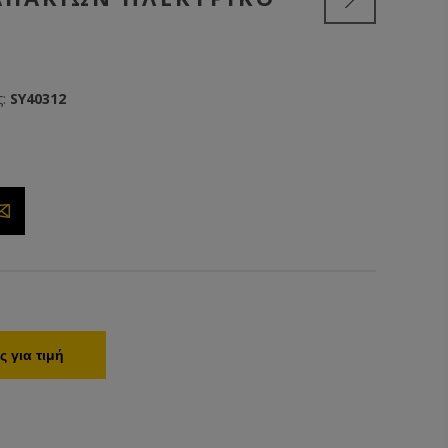
:
SY40312
 για τιμή