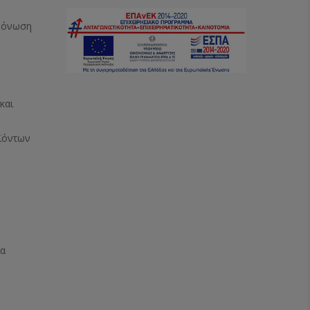
Μόνωση
και
ϊόντων
ία