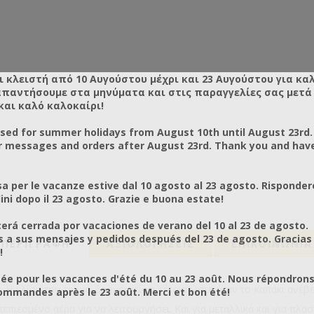
ι κλειστή από 10 Αυγούστου μέχρι και 23 Αυγούστου για κα
απαντήσουμε στα μηνύματα και στις παραγγελίες σας μετά τ
και καλό καλοκαίρι!
osed for summer holidays from August 10th until August 23rd.
r messages and orders after August 23rd. Thank you and hav
a per le vacanze estive dal 10 agosto al 23 agosto. Risponder
ni dopo il 23 agosto. Grazie e buona estate!
rá cerrada por vacaciones de verano del 10 al 23 de agosto.
a sus mensajes y pedidos después del 23 de agosto. Gracias
ΠΕΡΙΓΡΑΦΗ
ΑΞΙΟΛΟΓΉΣΕΙΣ
ΕΠΙΚΟΙΝΩΝΙΑ
!
ée pour les vacances d'été du 10 au 23 août. Nous répondrons
Η κλίση του ταινιό-δρομου είναι τέτοια ώστε όταν το καπάκι ανέβε
mmandes après le 23 août. Merci et bon été!
πεπιεσμένο αέρα για να λειτουργήσει. Και για μεταλλικά και για πλασ