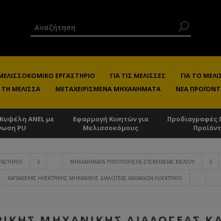
 ΜΕΛΙΣΣΟΚΟΜΙΚΌ ΕΡΓΑΣΤΉΡΙΟ
ΓΙΑ ΤΙΣ ΜΈΛΙΣΣΕΣ
ΓΙΑ ΤΟ ΜΕ
 ΤΗ ΜΈΛΙΣΣΑ
ΜΕΤΑΧΕΙΡΙΣΜΈΝΑ ΜΗΧΑΝΉΜΑΤΑ
ΝΈΑ ΠΡΟΪΌΝΤ
 Κυψέλη ANEL με
Εφαρμογή Κινητών για
Προδιαγραφές 
νωση PU
Μελισσοκόμους
Προϊόν
ΕΥΑΣΤΉΡΙΟ
ΜΗΧΑΝΉΜΑΤΑ ΤΥΠΟΠΟΊΗΣΗΣ-ΣΥΣΚΕΥΑΣΊΑΣ ΜΕΛΙΟΎ
ΚΑΠΑΚΙΈΡΑΣ ΗΛΕΚΤΡΙΚΉΣ ΜΗΧΑΝΙΚΉΣ ΔΙΑΛΟΓΈΑΣ ΚΑΠΑΚΙΏΝ ΗΛΕΚΤΡΙΚΌ
ΡΙΚΉΣ ΜΗΧΑΝΙΚΉΣ ΔΙΑΛΟΓΈΑΣ Κ