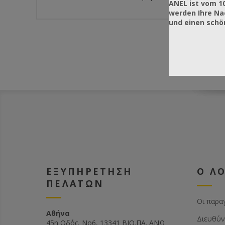
ANEL ist vom 1
werden Ihre Na
und einen sch
ΕΞΥΠΗΡΕΤΗΣΗ
Ο Λ
ΠΕΛΑΤΩΝ
Οι παρα
Αθήνα
Διευθύν
45η Οδός, Νο6, 13341 ΒΙΟ.ΠΑ. ΑΝΩ