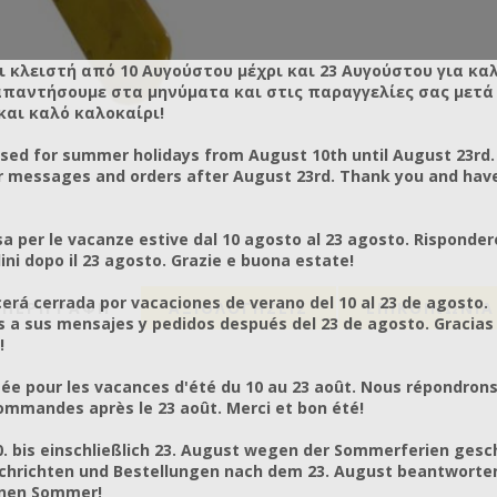
ι κλειστή από 10 Αυγούστου μέχρι και 23 Αυγούστου για κα
απαντήσουμε στα μηνύματα και στις παραγγελίες σας μετά τ
και καλό καλοκαίρι!
osed for summer holidays from August 10th until August 23rd.
r messages and orders after August 23rd. Thank you and hav
a per le vacanze estive dal 10 agosto al 23 agosto. Risponder
ni dopo il 23 agosto. Grazie e buona estate!
rá cerrada por vacaciones de verano del 10 al 23 de agosto.
ΠΕΡΙΓΡΑΦΗ
ΑΞΙΟΛΟΓΉΣΕΙΣ
ΕΠΙΚΟΙΝΩΝΙΑ
a sus mensajes y pedidos después del 23 de agosto. Gracias
!
ée pour les vacances d'été du 10 au 23 août. Nous répondrons
mmandes après le 23 août. Merci et bon été!
0. bis einschließlich 23. August wegen der Sommerferien gesc
chrichten und Bestellungen nach dem 23. August beantworten
önen Sommer!