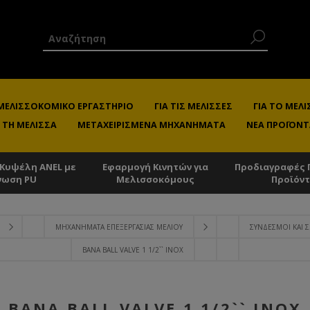
 ΜΕΛΙΣΣΟΚΟΜΙΚΌ ΕΡΓΑΣΤΉΡΙΟ
ΓΙΑ ΤΙΣ ΜΈΛΙΣΣΕΣ
ΓΙΑ ΤΟ ΜΕ
 ΤΗ ΜΈΛΙΣΣΑ
ΜΕΤΑΧΕΙΡΙΣΜΈΝΑ ΜΗΧΑΝΉΜΑΤΑ
ΝΈΑ ΠΡΟΪΌΝΤ
 Κυψέλη ANEL με
Εφαρμογή Κινητών για
Προδιαγραφές 
νωση PU
Μελισσοκόμους
Προϊόν
ΜΗΧΑΝΉΜΑΤΑ ΕΠΕΞΕΡΓΑΣΊΑΣ ΜΕΛΙΟΎ
ΣΎΝΔΕΣΜΟΙ ΚΑΙ 
ΒΆΝΑ BALL VALVE 1 1/2`` ΙΝΟΧ
ΒΆΝΑ BALL VALVE 1 1/2`` ΙΝΟΧ