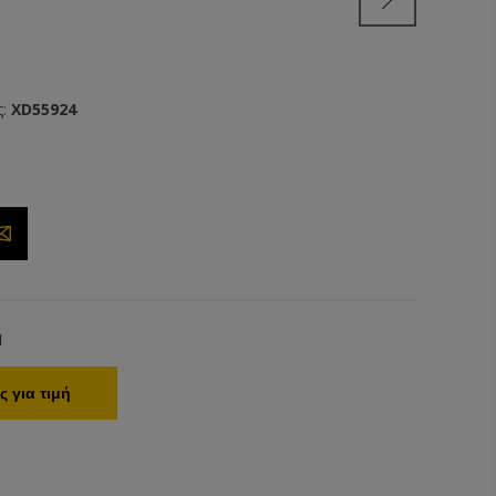
:
XD55924
1
 για τιμή