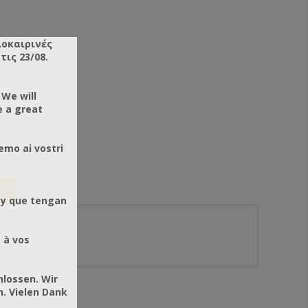
λοκαιρινές
ις 23/08.
 We will
e a great
emo ai vostri
 y que tengan
 à vos
hlossen. Wir
. Vielen Dank