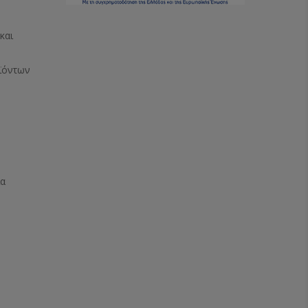
και
ϊόντων
ία