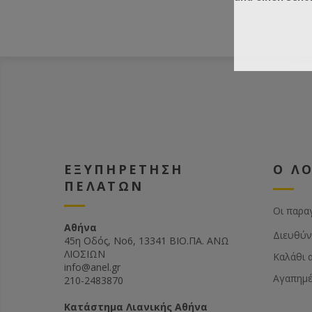
ΕΞΥΠΗΡΕΤΗΣΗ
Ο Λ
ΠΕΛΑΤΩΝ
Οι παρα
Αθήνα
Διευθύν
45η Οδός, Νο6, 13341 ΒΙΟ.ΠΑ. ΑΝΩ
ΛΙΟΣΙΩΝ
Καλάθι 
info@anel.gr
Αγαπημ
210-2483870
Kατάστημα Λιανικής Αθήνα