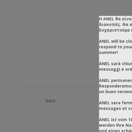
Η ANEL θα είνα
διακοπές. Θα 
Ευχαριστούμε 
ANEL will be cl
respond to you
summer!
ANEL sarà chius
messaggi e ordi
ANEL permanece
Responderemos 
un buen verano
ΙΝΟΧ
ANEL sera ferm
messages et co
ANEL ist vom 1
werden Ihre Na
und einen sch