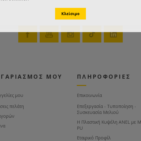
ΟΓΑΡΙΑΣΜΟΣ ΜΟΥ
ΠΛΗΡΟΦΟΡΙΕΣ
γγελίες μου
Επικοινωνία
σεις πελάτη
Επεξεργασία - Τυποποίηση -
Συσκευασία Μελιού
αγορών
Η Πλαστική Κυψέλη ANEL με 
ένα
PU
Εταιρικό Προφίλ