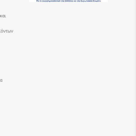
και
ϊόντων
ία