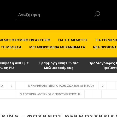
 ΜΕΛΙΣΣΟΚΟΜΙΚΌ ΕΡΓΑΣΤΉΡΙΟ
ΓΙΑ ΤΙΣ ΜΈΛΙΣΣΕΣ
ΓΙΑ ΤΟ ΜΕ
 ΤΗ ΜΈΛΙΣΣΑ
ΜΕΤΑΧΕΙΡΙΣΜΈΝΑ ΜΗΧΑΝΉΜΑΤΑ
ΝΈΑ ΠΡΟΪΌΝΤ
 Κυψέλη ANEL με
Εφαρμογή Κινητών για
Προδιαγραφές 
νωση PU
Μελισσοκόμους
Προϊόν
ΙΟ
ΜΗΧΑΝΉΜΑΤΑ ΤΥΠΟΠΟΊΗΣΗΣ-ΣΥΣΚΕΥΑΣΊΑΣ ΜΕΛΙΟΎ
SLEEVERING - ΦΟΎΡΝΟΣ ΘΕΡΜΟΣΥΡΡΊΚΝΩΣΗΣ
ERING - ΦΟΎΡΝΟΣ ΘΕΡΜΟΣΥΡΡΊ