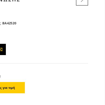
:
BA42520
1
 για τιμή