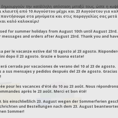
δημιουργούν την κατάλληλη απόσταση μεταξύ τους, ώστε η κυψέλ
ι κλειστή από 10 Αυγούστου μέχρι και 23 Αυγούστου για κα
ίς να χρειάζεται να καρφώνετε το τελευταίο πλαίσιο.
απαντήσουμε στα μηνύματα και στις παραγγελίες σας μετά τ
και καλό καλοκαίρι!
osed for summer holidays from August 10th until August 23rd.
r messages and orders after August 23rd. Thank you and hav
Υ ΑΓΌΡΑΣΑΝ ΑΥΤΌ ΤΟ ΠΡΟΪΌΝ Α
a per le vacanze estive dal 10 agosto al 23 agosto. Risponder
ni dopo il 23 agosto. Grazie e buona estate!
rá cerrada por vacaciones de verano del 10 al 23 de agosto.
a sus mensajes y pedidos después del 23 de agosto. Gracias
!
ée pour les vacances d'été du 10 au 23 août. Nous répondrons
mmandes après le 23 août. Merci et bon été!
0. bis einschließlich 23. August wegen der Sommerferien gesc
chrichten und Bestellungen nach dem 23. August beantworten
önen Sommer!