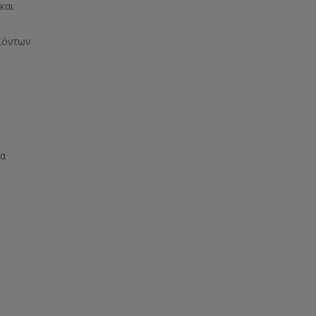
και
ϊόντων
ία