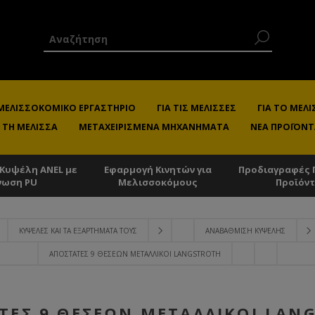
 ΜΕΛΙΣΣΟΚΟΜΙΚΌ ΕΡΓΑΣΤΉΡΙΟ
ΓΙΑ ΤΙΣ ΜΈΛΙΣΣΕΣ
ΓΙΑ ΤΟ ΜΕ
 ΤΗ ΜΈΛΙΣΣΑ
ΜΕΤΑΧΕΙΡΙΣΜΈΝΑ ΜΗΧΑΝΉΜΑΤΑ
ΝΈΑ ΠΡΟΪΌΝΤ
 Κυψέλη ANEL με
Εφαρμογή Κινητών για
Προδιαγραφές 
νωση PU
Μελισσοκόμους
Προϊόν
ΚΥΨΈΛΕΣ ΚΑΙ ΤΑ ΕΞΑΡΤΉΜΑΤΑ ΤΟΥΣ
ΑΝΑΒΆΘΜΙΣΗ ΚΥΨΈΛΗΣ
ΑΠΟΣΤΆΤΕΣ 9 ΘΈΣΕΩΝ ΜΕΤΑΛΛΙΚΟΊ LANGSTROTH
ΤΕΣ 9 ΘΈΣΕΩΝ ΜΕΤΑΛΛΙΚΟΊ LAN