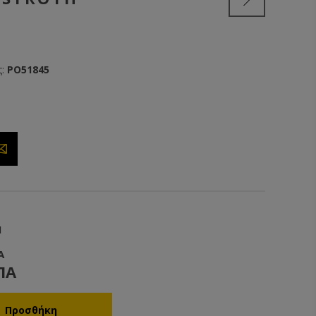
:
PO51845
1
Α
ΠΑ