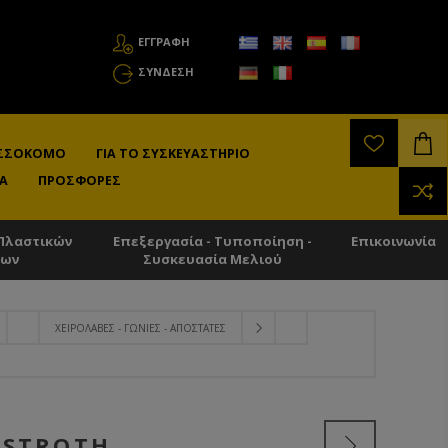
ΕΓΓΡΑΦΗ
ΣΎΝΔΕΣΗ
ΛΙΣΣΟΚΌΜΟ
ΓΙΑ ΤΟ ΣΥΣΚΕΥΑΣΤΉΡΙΟ
Α
ΠΡΟΣΦΟΡΈΣ
Πλαστικών
Επεξεργασία - Τυποποίηση -
Επικοινωνία
των
Συσκευασία Μελιού
ΧΕΙΡΟΛΑΒΈΣ - ΓΩΝΊΕΣ - ΑΠΟΣΤΆΤΕΣ
GSTROTH