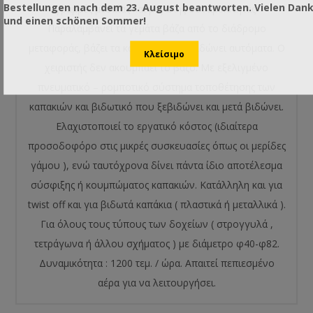
Bestellungen nach dem 23. August beantworten. Vielen Dan
γραμμές μεσαίας και μεγάλης δυναμικότητας.
und einen schönen Sommer!
Παραλαμβάνει τα γεμάτα βάζα από το διάδρομο
μεταφοράς, βάζει τα καπάκια και τα βιδώνει αυτόματα. Ο
χειριστής δεν ακουμπάει το βάζο. Με εξελιγμένο
πνευματικό – ρομποτικό σύστημα τοποθέτησης των
καπακιών και βιδωτικό που ξεβιδώνει και μετά βιδώνει.
Ελαχιστοποιεί το εργατικό κόστος (ιδιαίτερα
προσοδοφόρο στις μικρές συσκευασίες όπως οι μερίδες
γάμου ), ενώ ταυτόχρονα δίνει πάντα ίδιο αποτέλεσμα
σύσφιξης ή κουμπώματος καπακιών. Κατάλληλη και για
twist off και για βιδωτά καπάκια ( πλαστικά ή μεταλλικά ).
Για όλους τους τύπους των δοχείων ( στρογγυλά ,
τετράγωνα ή άλλου σχήματος ) με διάμετρο φ40-φ82.
Δυναμικότητα : 1200 τεμ. / ώρα. Απαιτεί πεπιεσμένο
αέρα για να λειτουργήσει.