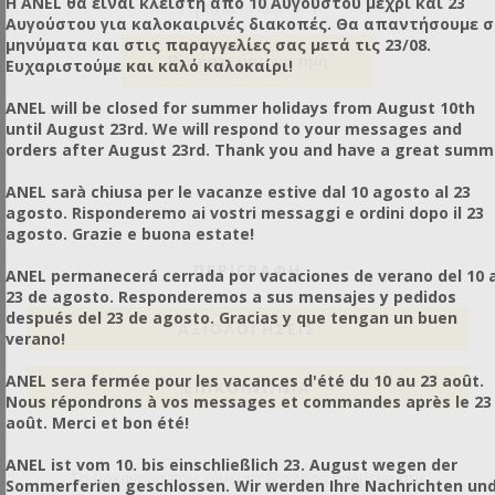
Η ANEL θα είναι κλειστή από 10 Αυγούστου μέχρι και 23
Τεμάχια / Πακέτο:
1
Αυγούστου για καλοκαιρινές διακοπές. Θα απαντήσουμε 
μηνύματα και στις παραγγελίες σας μετά τις 23/08.
Ρωτήστε μας για τιμή
Ευχαριστούμε και καλό καλοκαίρι!
ANEL will be closed for summer holidays from August 10th
until August 23rd. We will respond to your messages and
orders after August 23rd. Thank you and have a great summ
ANEL sarà chiusa per le vacanze estive dal 10 agosto al 23
agosto. Risponderemo ai vostri messaggi e ordini dopo il 23
agosto. Grazie e buona estate!
ΠΕΡΙΓΡΑΦΗ
ANEL permanecerá cerrada por vacaciones de verano del 10 a
23 de agosto. Responderemos a sus mensajes y pedidos
después del 23 de agosto. Gracias y que tengan un buen
ΑΞΙΟΛΟΓΉΣΕΙΣ
verano!
ANEL sera fermée pour les vacances d'été du 10 au 23 août.
ΕΠΙΚΟΙΝΩΝΙΑ
Nous répondrons à vos messages et commandes après le 23
août. Merci et bon été!
ANEL ist vom 10. bis einschließlich 23. August wegen der
Το μηχάνημα που κάνει τη διαφορά ανάμεσα στις
Sommerferien geschlossen. Wir werden Ihre Nachrichten un