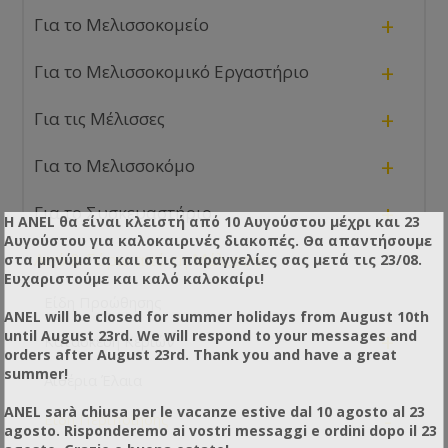
+
Για το Μελισσοκομείο
+
Για το Μελισσοκομικό Εργαστήριο
+
Για τις Μέλισσες
+
Για το Μελισσοκόμο
+
Για το Συσκευαστήριο
Η ANEL θα είναι κλειστή από 10 Αυγούστου μέχρι και 23
Αυγούστου για καλοκαιρινές διακοπές. Θα απαντήσουμε
-
Από & Γύρω από τη Μέλισσα
στα μηνύματα και στις παραγγελίες σας μετά τις 23/08.
Ευχαριστούμε και καλό καλοκαίρι!
Είδη Προώθησης
ANEL will be closed for summer holidays from August 10th
until August 23rd. We will respond to your messages and
+
Κατασκευή Κεριών
orders after August 23rd. Thank you and have a great
summer!
Αιθέρια Έλαια
ANEL sarà chiusa per le vacanze estive dal 10 agosto al 23
-
Είδη Περιποίησης
agosto. Risponderemo ai vostri messaggi e ordini dopo il 23