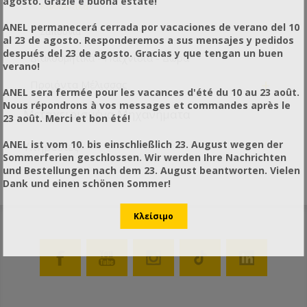
agosto. Grazie e buona estate!
Καλλυντικά
ANEL permanecerá cerrada por vacaciones de verano del 10
Σαπούνια
al 23 de agosto. Responderemos a sus mensajes y pedidos
después del 23 de agosto. Gracias y que tengan un buen
Διακοσμητικά - Παιχνίδια - Δώρα
verano!
+
Προιόντα Μέλισσας
ANEL sera fermée pour les vacances d'été du 10 au 23 août.
Nous répondrons à vos messages et commandes après le
Μεταχειρισμένα Μηχανήματα
23 août. Merci et bon été!
ANEL ist vom 10. bis einschließlich 23. August wegen der
Υπηρεσίες
Sommerferien geschlossen. Wir werden Ihre Nachrichten
und Bestellungen nach dem 23. August beantworten. Vielen
Dank und einen schönen Sommer!