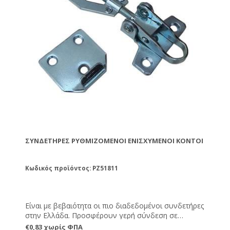
ΣΥΝΔΕΤΉΡΕΣ ΡΥΘΜΙΖΌΜΕΝΟΙ ΕΝΙΣΧΥΜΈΝΟΙ ΚΟΝΤΟΊ
Κωδικός προϊόντος: PZ51811
Είναι με βεβαιότητα οι πιο διαδεδομένοι συνδετήρες
στην Ελλάδα. Προσφέρουν γερή σύνδεση σε
πατώματα, βάσεις και καπάκι, ενώ ρυθμίζονται σε
€0,83 χωρίς ΦΠΑ