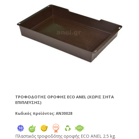
οποίες μπορείτε να θέτετε σε λειτουργία ή εκτός
απλά κουμπώνοντας ή ξεκουμπώνοντας την τάπα.
Τους ζεστούς μήνες μπορείτε να προσθέσετε μία ή
περισσότερες θύρες εξαερισμού ανοίγοντας τρύπα
στο πλάι της κυψέλης και εφαρμόζοντας την τάπα
από την εξωτερική πλευρά και καρφώνοντας ένα
κομμάτι σήτα στο εσωτερικό της τρύπας.
Κατασκευασμένη από πλαστικό κατάλληλο για
τρόφιμα. Ιδανική και για ξύλινη και για πλαστική
κυψέλη!
ΤΡΟΦΟΔΌΤΗΣ ΟΡΟΦΉΣ ECO ANEL (ΧΩΡΊΣ ΣΉΤΑ
ΕΠΊΠΛΕΥΣΗΣ)
Κωδικός προϊόντος: AN30028
Πλαστικός τροφοδότης οροφής ECO ANEL 2.5 kg.