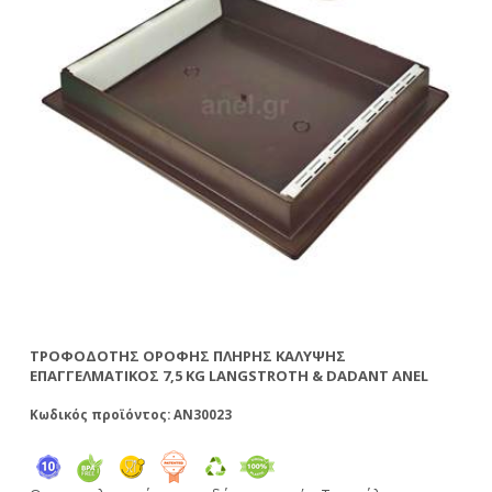
ΤΡΟΦΟΔΌΤΗΣ ΟΡΟΦΉΣ ΠΛΉΡΗΣ ΚΆΛΥΨΗΣ
ΤΡ
ΕΠΑΓΓΕΛΜΑΤΙΚΌΣ 7,5 KG LANGSTROTH & DADANT ANEL
KG
Κωδικός προϊόντος: AN30023
Κω