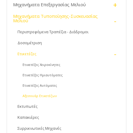
+
Μηχανήματα Επεξεργασίας Μελιού
Μηχανήματα Τυποποίησης-Συσκευασίας
-
Μελιού
Περιστρεφόμενα Τραπέζια - Διάδρομοι
Δοσομέτριση
-
Ετικετέζες
Ετικετέζες Χειροκίνητες
Ετικετέζες Ημιαυτόματες
Ετικετέζες Αυτόματες
Αξεσουάρ Ετικετέζων
Εκτυπωτές
Καπακιέρες
Συρρικνωτικές Μηχανές