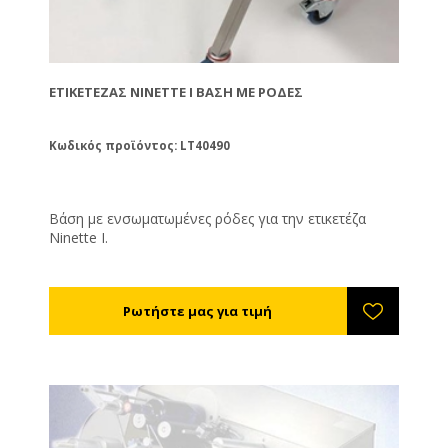
ΕΤΙΚΕΤΈΖΑΣ NINETTE I ΒΆΣΗ ΜΕ ΡΌΔΕΣ
Κωδικός προϊόντος: LT40490
Βάση με ενσωματωμένες ρόδες για την ετικετέζα
Ninette I.