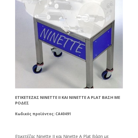
ΕΤΙΚΕΤΈΖΑΣ NINETTE IΙ ΚΑΙ NINETTE A PLAT ΒΆΣΗ ΜΕ
ΡΌΔΕΣ
Κωδικός προϊόντος: CA40491
Ετικετέζας Ninette IΙ και Ninette A Plat Βάση με