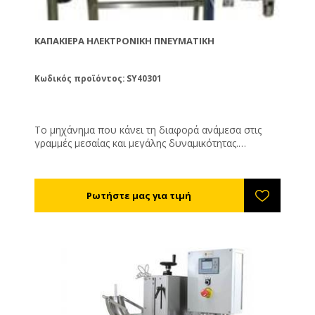
ΚΑΠΑΚΙΈΡΑ ΗΛΕΚΤΡΟΝΙΚΉ ΠΝΕΥΜΑΤΙΚΉ
Κωδικός προϊόντος: SY40301
Το μηχάνημα που κάνει τη διαφορά ανάμεσα στις
γραμμές μεσαίας και μεγάλης δυναμικότητας.
Παραλαμβάνει τα γεμάτα βάζα από το διάδρομο
μεταφοράς, βάζει τα καπάκια και τα βιδώνει
αυτόματα. Ο χειριστής δεν ακουμπάει το βάζο. Με
εξελιγμένο πνευματικό – ρομποτικό σύστημα
τοποθέτησης των καπακιών και βιδωτικό που
ξεβιδώνει και μετά βιδώνει. Ελαχιστοποιεί το
εργατικό κόστος (ιδιαίτερα προσοδοφόρο στις μικρές
συσκευασίες όπως οι μερίδες γάμου ), ενώ
ταυτόχρονα δίνει πάντα ίδιο αποτέλεσμα σύσφιξης ή
κουμπώματος καπακιών. Κατάλληλη και για twist off
και για βιδωτά καπάκια ( πλαστικά ή μεταλλικά ). Για
όλους τους τύπους των δοχείων ( στρογγυλά ,