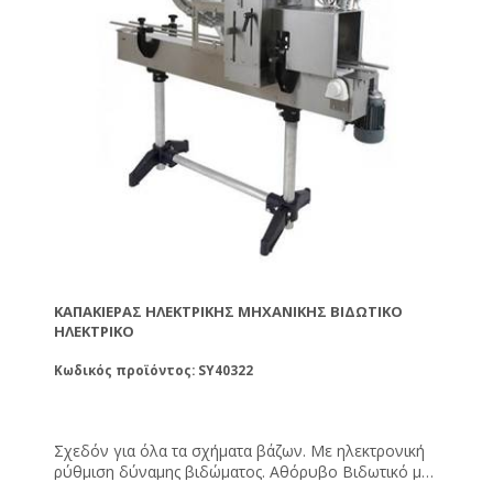
τετράγωνα ή άλλου σχήματος ) με διάμετρο φ40-
φ82. Δυναμικότητα : 1200 τεμ. / ώρα. Απαιτεί
πεπιεσμένο αέρα για να λειτουργήσει.
ΚΑΠΑΚΙΈΡΑΣ ΗΛΕΚΤΡΙΚΉΣ ΜΗΧΑΝΙΚΉΣ ΒΙΔΩΤΙΚΌ
ΗΛΕΚΤΡΙΚΌ
Κωδικός προϊόντος: SY40322
Σχεδόν για όλα τα σχήματα βάζων. Με ηλεκτρονική
ρύθμιση δύναμης βιδώματος. Αθόρυβο Βιδωτικό με
παραγωγή έως και 800 τεμ/ώρα. Δε χρειάζεται