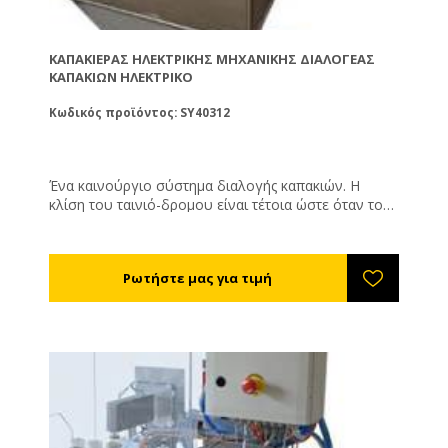
ΚΑΠΑΚΙΈΡΑΣ ΗΛΕΚΤΡΙΚΉΣ ΜΗΧΑΝΙΚΉΣ ΔΙΑΛΟΓΈΑΣ
ΚΑΠΑΚΙΏΝ ΗΛΕΚΤΡΙΚΌ
Κωδικός προϊόντος: SY40312
Ένα καινούργιο σύστημα διαλογής καπακιών. Η
κλίση του ταινιό-δρομου είναι τέτοια ώστε όταν το
καπάκι ανέβει με τη μη επιθυμητή φορά τότε πέφτει
μόνο του κάτω. Είναι αθόρυβο και δεν χρειάζεται
πεπιεσμένο αέρα για να λειτουργήσει. Και για
μεταλλικά και για πλαστικά καπάκια.