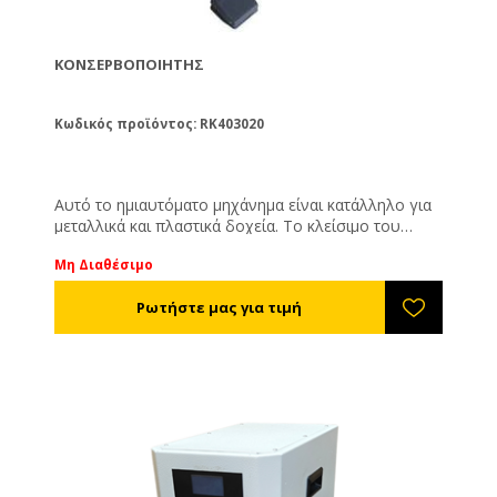
ΚΟΝΣΕΡΒΟΠΟΙΗΤΉΣ
Κωδικός προϊόντος: RK403020
Αυτό το ημιαυτόματο μηχάνημα είναι κατάλληλο για
μεταλλικά και πλαστικά δοχεία. Το κλείσιμο του
δοχείου γίνεται με αλουμινένιο κάλυμμα, easy open.
Μη Διαθέσιμο
Αξιόπιστο, απλό και εύκολο στη χρήση.
Τροφοδοσία: 220V/110V
Διαστάσεις: 640*320*770mm
Διάμετρος αντικειμένου: 45-150mm
Ισχύς: 370W
Ταχύτητα κλεισίματος: 10-25τεμ/λεπτό
Ύψος αντικειμένου: 39-200mm