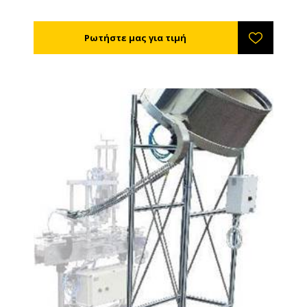
ρύθμιση δύναμης κλεισίματος. Και για βιδωτά και για
twist off καπάκια. Χρειάζεται πεπιεσμένο αέρα για να
λειτουργήσει ( 250 Lt /ώρα ).