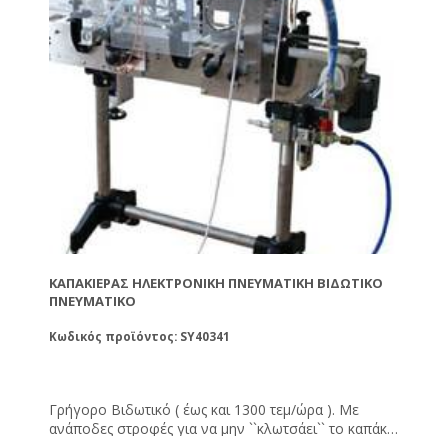
ΚΑΠΑΚΙΈΡΑΣ ΗΛΕΚΤΡΟΝΙΚΉ ΠΝΕΥΜΑΤΙΚΉ ΒΙΔΩΤΙΚΌ
ΠΝΕΥΜΑΤΙΚΌ
Κωδικός προϊόντος: SY40341
Γρήγορο Βιδωτικό ( έως και 1300 τεμ/ώρα ). Με
ανάποδες στροφές για να μην ``κλωτσάει`` το καπάκι.
Λειτουργία ``κουμπώματος`` για βιδωτά καπάκια. Με