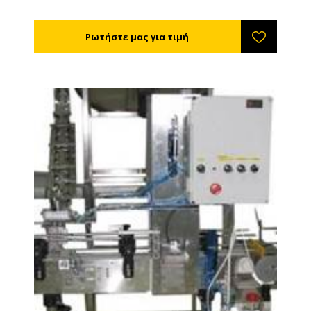
Αξιόπιστο, απλό και εύκολο στη χρήση. Τεχνικά
Χαρακτηριστικά Τροφοδοσία: 220V/110V Διαστάσεις:
640*320*770χιλ Διάμετρος αντικειμένου:45-150χιλ.
Ισχύς:370W Ταχύτητα κλεισίματος: 10-25τεμ./λεπτό
Ύψος αντικειμένου: 39-200χιλ.