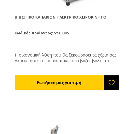
ΒΙΔΩΤΙΚΌ ΚΑΠΑΚΙΏΝ ΗΛΕΚΤΡΙΚΌ ΧΕΙΡΟΚΊΝΗΤΟ
Κωδικός προϊόντος: SY40305
Η οικονομική λύση που θα ξεκουράσει τα χέρια σας.
Ακουμπήστε το καπάκι πάνω στο βάζο, βάλτε το
βάζο στην ειδική θέση και κατεβάστε το μοχλό. Το
καπάκι θα βιδωθεί σφιχτά. Αυτό θα συμβαίνει και
μετά από ώρες λειτουργίας, πράγμα που λόγω
κόπωσης δε συμβαίνει όταν βιδώνετε τα καπάκια με
το χέρι! Η δύναμη βιδώματος ρυθμίζεται ηλεκτρονικά
με το γύρισμα ενός ρυθμιστή. Τεχνικά
Χαρακτηριστικά Ύψος βάζου: Μέγιστο 30 cm
Διαστάσεις καπακιού: Μέγ. ø82 χλστ Λαβή: 34 cm
Ταχύτητα: 119 /ο min Ροπή: 0,1 Nm - 10 Nm Βάρος
10 κιλά. Ισχύς 230V/50Hz