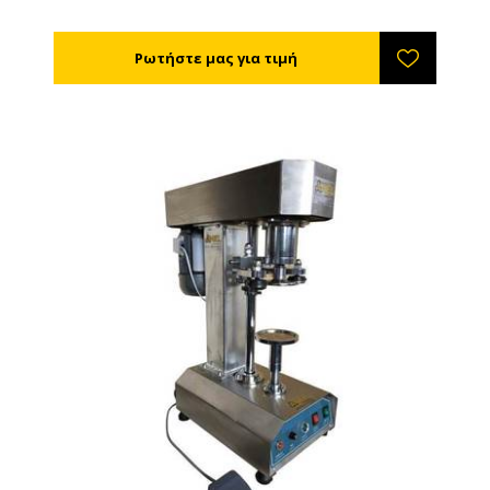
χαρακτηριστικά Τάση: 220v Ισχύς: 1.1kw
Δυναμικότητα 70-80τεμ/λεπτό Ύψος δοχείων 20-30
Ρυθμιζόμενη πίεση σφίξης καπακιού Κατάλληλη και
για μεταλλικά και για πλαστικά καπάκια Κατάλληλη
και για βιδωτά και για twist off καπάκια Διαστάσεις
κάδου -τροφοδοτικού καπ. 88χ100χ260 Διαστάσεις
καπακιών φ20-120mm Διαστάσεις βιδωτικού
106χ90χ163 (ΜχΠχΥ) Βάρος: 500kg Από ανοξείδωτο
χάλυβα