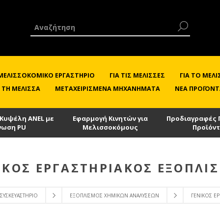
 ΜΕΛΙΣΣΟΚΟΜΙΚΌ ΕΡΓΑΣΤΉΡΙΟ
ΓΙΑ ΤΙΣ ΜΈΛΙΣΣΕΣ
ΓΙΑ ΤΟ ΜΕ
 ΤΗ ΜΈΛΙΣΣΑ
ΜΕΤΑΧΕΙΡΙΣΜΈΝΑ ΜΗΧΑΝΉΜΑΤΑ
ΝΈΑ ΠΡΟΪΌΝΤ
 Κυψέλη ANEL με
Εφαρμογή Κινητών για
Προδιαγραφές 
νωση PU
Μελισσοκόμους
Προϊόν
ΙΚΌΣ ΕΡΓΑΣΤΗΡΙΑΚΌΣ ΕΞΟΠΛΙ
 ΣΥΣΚΕΥΑΣΤΉΡΙΟ
ΕΞΟΠΛΙΣΜΌΣ ΧΗΜΙΚΏΝ ΑΝΑΛΎΣΕΩΝ
ΓΕΝΙΚΌΣ Ε