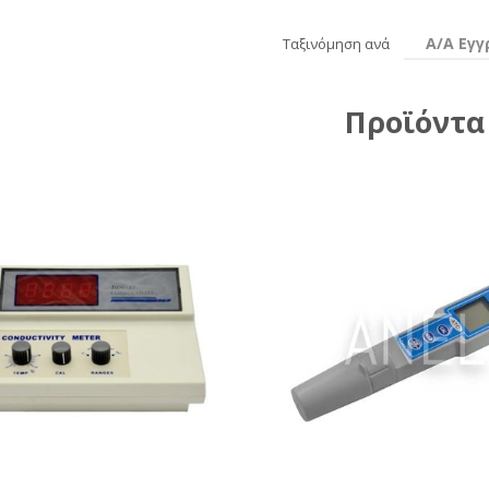
Α/Α Εγ
Ταξινόμηση ανά
Προϊόντα