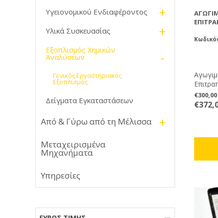
+
Υγειονομικού Ενδιαφέροντος
ΑΓΩΓΙ
ΕΠΙΤΡΑ
+
Υλικά Συσκευασίας
Κωδικός
Εξοπλισμός Χημικών
-
Αναλύσεων
Αγωγιμ
Γενικός Εργαστηριακός
Εξοπλισμός
Επιτραπ
€300,0
Δείγματα Εγκαταστάσεων
€372,
+
Από & Γύρω από τη Μέλισσα
Μεταχειρισμένα
Μηχανήματα
Υπηρεσίες
ΕΎΡΟΣ ΤΙΜΉΣ