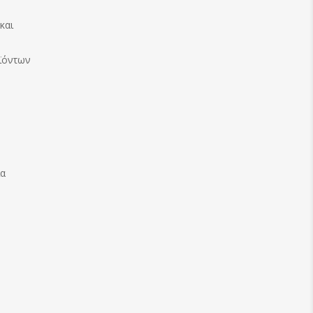
και
ϊόντων
ία