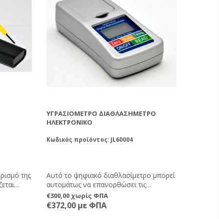
που πίνετε
τά σας.
ΥΓΡΑΣΙΌΜΕΤΡΟ ΔΙΑΘΛΑΣΉΜΕΤΡΟ
ΗΛΕΚΤΡΟΝΙΚΌ
Κωδικός προϊόντος: JL60004
ρισμό της
Αυτό το ψηφιακό διαθλασίμετρο μπορεί
ζεται
αυτομάτως να επανορθώσει τις
διαφορές της θερμοκρασίας μέσα σε
€300,00 χωρίς ΦΠΑ
οιήσετε
κλίμακα 5°C σε 40°C. Συνίσταται να
€372,00 με ΦΠΑ
οχείο που
τοποθετηθεί το εργαλείο και το υγρό