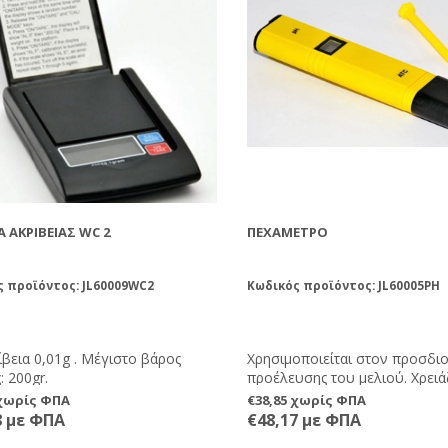
μετρήσετε τα άλατα στο νερό 
ή στο νερό που ποτίζετε τα φυ
Ά ΑΚΡΙΒΕΊΑΣ WC 2
ΠΕΧΆΜΕΤΡΟ
 προϊόντος: JL60009WC2
Κωδικός προϊόντος: JL60005PH
βεια 0,01g . Μέγιστο βάρος
Χρησιμοποιείται στον προσδιο
: 200gr.
προέλευσης του μελιού. Χρειά
ειδικές γνώσεις για να το
 χωρίς ΦΠΑ
€38,85 χωρίς ΦΠΑ
χρησιμοποιήσετε και να αξιοπ
8 με ΦΠΑ
€48,17 με ΦΠΑ
τις ενδείξεις. Στο πλαστικό δ