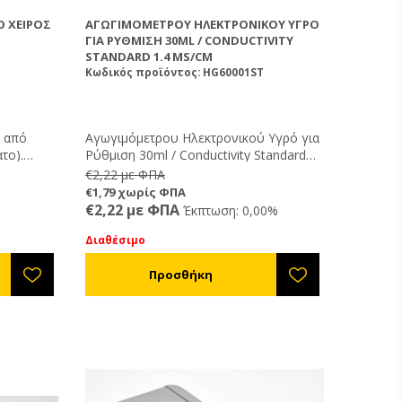
 ΧΕΙΡΌΣ
ΑΓΩΓΙΜΌΜΕΤΡΟΥ ΗΛΕΚΤΡΟΝΙΚΟΎ ΥΓΡΌ
ΓΙΑ ΡΎΘΜΙΣΗ 30ML / CONDUCTIVITY
STANDARD 1.4 MS/CM
Κωδικός προϊόντος: HG60001ST
ν από
Αγωγιμόμετρου Ηλεκτρονικού Υγρό για
το).
Ρύθμιση 30ml / Conductivity Standard
ότητα των
1.4 mS/cm.
€2,22 με ΦΠΑ
αι από
€1,79 χωρίς ΦΠΑ
ρετική
€2,22 με ΦΠΑ
Έκπτωση: 0,00%
λια που
ις. Έτσι
Διαθέσιμο
ο μέλι
λιτώματα.
εστε μόνο
ευή
ες χρήσης
. Δε
 να το
ίσης να