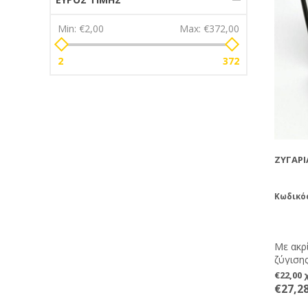
Min:
€2,00
Max:
€372,00
2
372
ΖΥΓΑΡΙ
Κωδικός
Με ακρί
ζύγισης
€22,00
€27,2