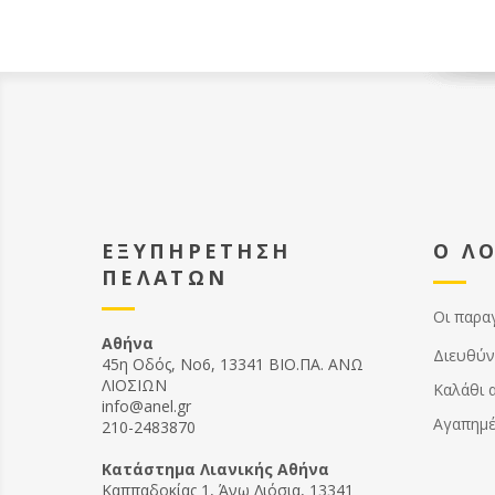
ΕΞΥΠΗΡΕΤΗΣΗ
Ο Λ
ΠΕΛΑΤΩΝ
Οι παρα
Αθήνα
Διευθύν
45η Οδός, Νο6, 13341 ΒΙΟ.ΠΑ. ΑΝΩ
ΛΙΟΣΙΩΝ
Καλάθι 
info@anel.gr
Αγαπημ
210-2483870
Kατάστημα Λιανικής Αθήνα
Καππαδοκίας 1, Άνω Λιόσια, 13341