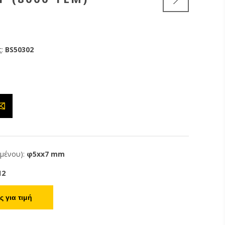
:
BS50302
ιμένου):
φ5xx7 mm
12
 για τιμή