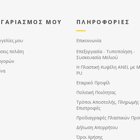
που θα βρείτε στην κατηγορία
«Εγχειρίδια και Σχετικά Αρχεία»
για να δείτε ποια πακέτα
ΟΓΑΡΙΑΣΜΟΣ ΜΟΥ
ΠΛΗΡΟΦΟΡΙΕΣ
χρειάζεται να παραγγείλετε
ανάλογα με τον αριθμό των
κυψελών σας.
γγελίες μου
Επικοινωνία
σεις πελάτη
Επεξεργασία - Τυποποίηση -
Συσκευασία Μελιού
αγορών
Η Πλαστική Κυψέλη ANEL με 
ένα
PU
Εταιρικό Προφίλ
Πολιτική Ποιότητας
Τρόποι Αποστολής, Πληρωμής 
Επιστροφές
Προδιαγραφές Πλαστικών Προ
Δήλωση Απορρήτου
Όροι Χρήσης