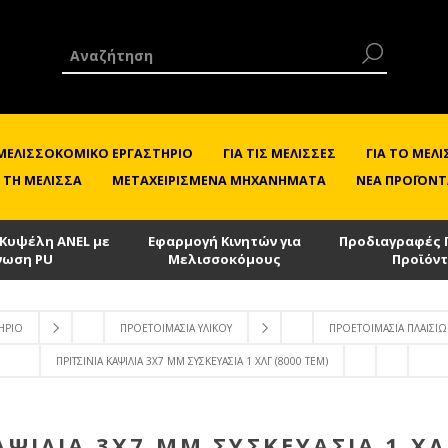
 ΜΕΛΙΣΣΟΚΟΜΙΚΌ ΕΡΓΑΣΤΉΡΙΟ
ΓΙΑ ΤΙΣ ΜΈΛΙΣΣΕΣ
ΓΙΑ ΤΟ ΜΕ
 ΤΗ ΜΈΛΙΣΣΑ
ΜΕΤΑΧΕΙΡΙΣΜΈΝΑ ΜΗΧΑΝΉΜΑΤΑ
ΝΈΑ ΠΡΟΪΌΝΤ
 Κυψέλη ANEL με
Εφαρμογή Κινητών για
Προδιαγραφές 
νωση PU
Μελισσοκόμους
Προϊόν
ΉΡΙΟ
ΠΡΟΕΤΟΙΜΑΣΊΑ ΥΛΙΚΟΎ
ΠΡΟΕΤΟΙΜΑΣΊΑ ΠΛΑΙΣΊ
ΠΡΙΤΣΊΝΙΑ ΚΑΨΊΛΙΑ 3X7 MM ΣΥΣΚΕΥΑΣΊΑ 1 ΧΛΓ (8000 ΤΕΜ)
ΑΨΊΛΙΑ 3X7 MM ΣΥΣΚΕΥΑΣΊΑ 1 ΧΛ