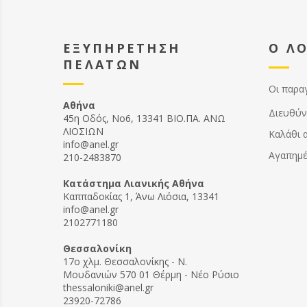
ΕΞΥΠΗΡΕΤΗΣΗ
Ο Λ
ΠΕΛΑΤΩΝ
Οι παρα
Αθήνα
Διευθύν
45η Οδός, Νο6, 13341 ΒΙΟ.ΠΑ. ΑΝΩ
ΛΙΟΣΙΩΝ
Καλάθι 
info@anel.gr
Αγαπημ
210-2483870
Kατάστημα Λιανικής Αθήνα
Καππαδοκίας 1, Άνω Λιόσια, 13341
info@anel.gr
2102771180
Θεσσαλονίκη
17ο χλμ. Θεσσαλονίκης - Ν.
Μουδανιών 570 01 Θέρμη - Νέο Ρύσιο
thessaloniki@anel.gr
23920-72786