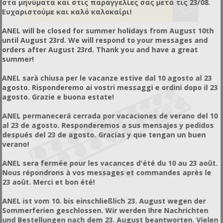
κατάλληλοι και για μεταφορά/εισαγωγή βασίλισσας.
στα μηνύματα και στις παραγγελίες σας μετά τις 23/08.
Ευχαριστούμε και καλό καλοκαίρι!
ANEL will be closed for summer holidays from August 10th
until August 23rd. We will respond to your messages and
orders after August 23rd. Thank you and have a great
summer!
ANEL sarà chiusa per le vacanze estive dal 10 agosto al 23
agosto. Risponderemo ai vostri messaggi e ordini dopo il 23
agosto. Grazie e buona estate!
ANEL permanecerá cerrada por vacaciones de verano del 10
al 23 de agosto. Responderemos a sus mensajes y pedidos
después del 23 de agosto. Gracias y que tengan un buen
verano!
ANEL sera fermée pour les vacances d'été du 10 au 23 août.
Nous répondrons à vos messages et commandes après le
23 août. Merci et bon été!
ANEL ist vom 10. bis einschließlich 23. August wegen der
Sommerferien geschlossen. Wir werden Ihre Nachrichten
und Bestellungen nach dem 23. August beantworten. Vielen