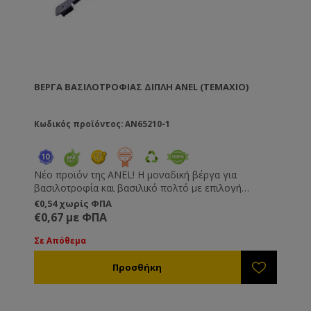
ΒΈΡΓΑ ΒΑΣΙΛΟΤΡΟΦΊΑΣ ΔΙΠΛΉ ANEL (TEMAXIO)
Κωδικός προϊόντος: AN65210-1
Νέο προϊόν της ANEL! Η μοναδική βέργα για
βασιλοτροφία και βασιλικό πολτό με επιλογή
αριθμού κελιών - 13 κελιά για βασιλοτροφία, 40
€0,54 χωρίς ΦΠΑ
κελιά για βασιλικό πολτό. Με ευκολόχρηστα κελιά
€0,67 με ΦΠΑ
και προστάτες κελιών με πορτάκι ώστε να είναι
κατάλληλοι και για μεταφορά/εισαγωγή βασίλισσας.
Σε Απόθεμα