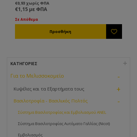
βασιλοτροφία και βασιλικό πολτό με επιλογή
€0,93 χωρίς ΦΠΑ
αριθμού κελιών - 13 κελιά για βασιλοτροφία, 20
€1,15 με ΦΠΑ
κελιά για βασιλικό πολτό. Με ευκολόχρηστα κελιά
και προστάτες κελιών με πορτάκι ώστε να είναι
Σε Απόθεμα
κατάλληλοι και για μεταφορά/εισαγωγή βασίλισσας.
ΚΑΤΗΓΟΡΊΕΣ
-
Για το Μελισσοκομείο
+
Κυψέλες και τα Εξαρτήματα τους
-
Βασιλοτροφία - Βασιλικός Πολτός
Σύστημα Βασιλοτροφίας και Εμβολιασμού ANEL
Σύστημα Βασιλοτροφίας Αυτόματο Γαλλίας (Nicot)
Εμβολιασμός