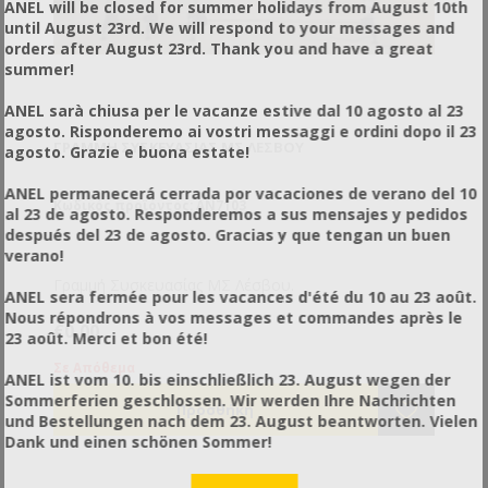
ANEL will be closed for summer holidays from August 10th
until August 23rd. We will respond to your messages and
orders after August 23rd. Thank you and have a great
summer!
ANEL sarà chiusa per le vacanze estive dal 10 agosto al 23
agosto. Risponderemo ai vostri messaggi e ordini dopo il 23
ΓΡΑΜΜΉ ΣΥΣΚΕΥΑΣΊΑΣ ΜΣ ΛΈΣΒΟΥ
agosto. Grazie e buona estate!
ANEL permanecerá cerrada por vacaciones de verano del 10
Κωδικός προϊόντος: AN7103
al 23 de agosto. Responderemos a sus mensajes y pedidos
después del 23 de agosto. Gracias y que tengan un buen
verano!
Γραμμή Συσκευασίας ΜΣ Λέσβου.
ANEL sera fermée pour les vacances d'été du 10 au 23 août.
Nous répondrons à vos messages et commandes après le
€0,00
23 août. Merci et bon été!
Σε Απόθεμα
ANEL ist vom 10. bis einschließlich 23. August wegen der
Sommerferien geschlossen. Wir werden Ihre Nachrichten
und Bestellungen nach dem 23. August beantworten. Vielen
Dank und einen schönen Sommer!