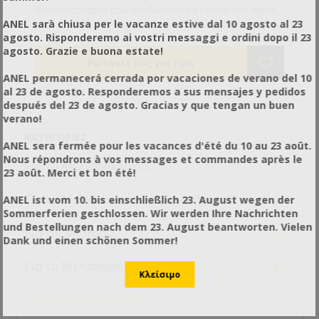
συσκευαστήρια που επιθυμούν να έχουν ένα άριστα
συσκευασμένο προϊόν. Απλή κατασκευή, δεν απαιτεί
ANEL sarà chiusa per le vacanze estive dal 10 agosto al 23
ρεύμα. Η ετικέτα ξετυλίγεται και κολλιέται στο βάζο
agosto. Risponderemo ai vostri messaggi e ordini dopo il 23
ενώ ταυτόχρονα μαζεύεται το άδειο χαρτί. Αυτά με
agosto. Grazie e buona estate!
την ταυτόχρονη κίνηση του βάζου με το ένα χέρι και
του μοχλού ξετυλίγματος με το άλλο . Έτσι οι
ANEL permanecerá cerrada por vacaciones de verano del 10
ετικέτες σας θα είναι κολλημένες ίσια στα βάζα σας.
al 23 de agosto. Responderemos a sus mensajes y pedidos
Για όλους τους τύπους των βάζων. Περιορισμός
después del 23 de agosto. Gracias y que tengan un buen
ύψους ετικέτας 14 cm.
verano!
ΚΑΤΗΓΟΡΊΕΣ
ANEL sera fermée pour les vacances d'été du 10 au 23 août.
Nous répondrons à vos messages et commandes après le
+
Για το Μελισσοκομείο
23 août. Merci et bon été!
+
Για το Μελισσοκομικό Εργαστήριο
ANEL ist vom 10. bis einschließlich 23. August wegen der
Sommerferien geschlossen. Wir werden Ihre Nachrichten
und Bestellungen nach dem 23. August beantworten. Vielen
+
Για τις Μέλισσες
Dank und einen schönen Sommer!
+
Για το Μελισσοκόμο
-
Για το Συσκευαστήριο