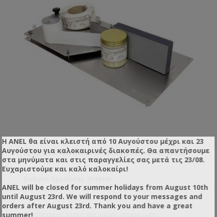
Η ANEL θα είναι κλειστή από 10 Αυγούστου μέχρι και 23
Αυγούστου για καλοκαιρινές διακοπές. Θα απαντήσουμε
ΕΤΙΚΕΤΈΖΑ ΧΕΙΡΟΚΊΝΗΤΗ MAX SIZE ΕΤΙΚΈΤΑΣ 75 MM
στα μηνύματα και στις παραγγελίες σας μετά τις 23/08.
Ευχαριστούμε και καλό καλοκαίρι!
Κωδικός προϊόντος: SY40400
ANEL will be closed for summer holidays from August 10th
until August 23rd. We will respond to your messages and
orders after August 23rd. Thank you and have a great
Οικονομικός τύπος για μικρής παραγωγής
summer!