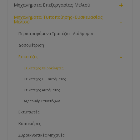
+
Μηχανήματα Επεξεργασίας Μελιού
Μηχανήματα Τυποποίησης-Συσκευασίας
-
Μελιού
Περιστρεφόμενα Τραπέζια - Διάδρομοι
Δοσομέτριση
-
Ετικετέζες
Ετικετέζες Χειροκίνητες
Ετικετέζες Ημιαυτόματες
Ετικετέζες Αυτόματες
Αξεσουάρ Ετικετέζων
Εκτυπωτές
Καπακιέρες
Συρρικνωτικές Μηχανές