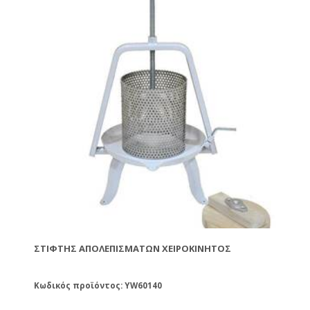
σημείο εξαγωγής κεριού. Η λειτουργία τους είναι
συνεχής και έτσι διασφαλίζεται η χωρίς διακοπή
εργασία.
ΣΤΊΦΤΗΣ ΑΠΟΛΕΠΙΣΜΆΤΩΝ ΧΕΙΡΟΚΊΝΗΤΟΣ
Κωδικός προϊόντος: YW60140