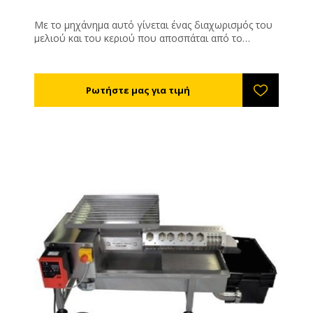
Με το μηχάνημα αυτό γίνεται ένας διαχωρισμός του
μελιού και του κεριού που αποσπάται από το
αυτόματο απολεπιστήριο. Ο διαχωρισμός αυτός δεν
γίνεται με θερμότητα αλλά με συμπίεση. Τεχνικά
Χαρακτηριστικά Ισχύς: 750 W Ισχύς μοτέρ: 230 V
Δυναμικότητα: 200κιλά συμπιεσμένου κεριού την
ώρα Διαστάσεις: Μήκος 1.25m, Πλάτος 0,60m, Ύψος:
0,75cm Βάρος: 120kg