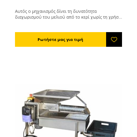
Αυτός ο μηχανισμός δίνει τη δυνατότητα
διαχωρισμού του μελιού από το κερί χωρίς τη χρήση
θέρμανσης. Μία κατασκευή μελετημένη ειδικά για να
συνδυάζεται με τα αυτόματα απολεπιστήρια.
Τοποθετείται κάτω από το απολεπιστήριο, τα
απολεπίσματα πέφτουν κάτω από μια σχάρα
ασφαλείας σε έναν ατέρμονα κοχλία, προωθούνται
στο τούνελ στίψης, το οποίο είναι ένας σωλήνας
διάτρητος μέσω του οποίου περνάει το μέλι αλλά όχι
το κερί. Στο τέλος του σωλήνα στίψης υπάρχει το
σημείο εξαγωγής κεριού. Η λειτουργία τους είναι
συνεχής και έτσι διασφαλίζεται η χωρίς διακοπή
εργασία.