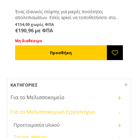
Ένας ιδανικός στίφτης για μικρές ποσότητες
απολεπισμάτων. Εσείς αρκεί να τοποθετήσετε στο
εσωτερικό τα απολεπίσματά σας και να ξεκινήσετε να
€154,00 χωρίς ΦΠΑ
γυρνάτε το χερούλι που βρίσκεται στο επάνω μέρος.
€190,96 με ΦΠΑ
Με επικλινή πάτο ώστε να χύνεται το μέλι εύκολα
και γρήγορα από την οπή που υπάρχει στο
Μη διαθέσιμο
μπροστινό μέρος του στίφτη.
ΚΑΤΗΓΟΡΊΕΣ
+
Για το Μελισσοκομείο
-
Για το Μελισσοκομικό Εργαστήριο
+
Προετοιμασία υλικού
-
Τρύγος Μελιού