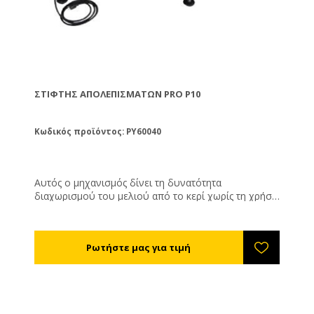
ΣΤΊΦΤΗΣ ΑΠΟΛΕΠΙΣΜΆΤΩΝ PRO P10
Κωδικός προϊόντος: PY60040
Αυτός ο μηχανισμός δίνει τη δυνατότητα
διαχωρισμού του μελιού από το κερί χωρίς τη χρήση
θέρμανσης. Μία κατασκευή μελετημένη ειδικά για να
συνδυάζεται με τα αυτόματα απολεπιστήρια.
Τοποθετείται κάτω από το απολεπιστήριο, τα
απολεπίσματα πέφτουν κάτω από μια σχάρα
ασφαλείας σε έναν ατέρμονα κοχλία, προωθούνται
στο τούνελ στίψης το οποίο είναι ένας σωλήνας
διάτρητος μέσω του οποίου περνάει το μέλι, αλλά
όχι το κερί. Στο τέλος του σωλήνα στίψης υπάρχει το