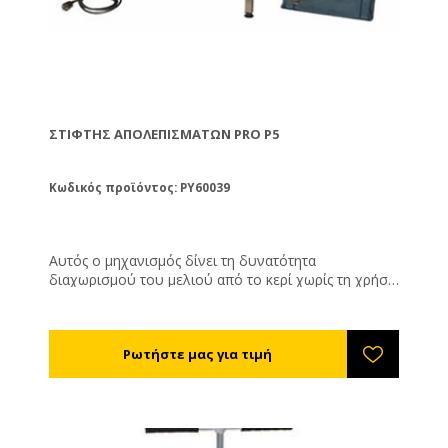
ΣΤΊΦΤΗΣ ΑΠΟΛΕΠΙΣΜΆΤΩΝ PRO P5
Κωδικός προϊόντος: PY60039
Αυτός ο μηχανισμός δίνει τη δυνατότητα
διαχωρισμού του μελιού από το κερί χωρίς τη χρήση
θέρμανσης. Μία κατασκευή μελετημένη ειδικά για να
συνδυάζεται με τα αυτόματα απολεπιστήρια.
Τοποθετείται κάτω από το απολεπιστήριο, τα
απολεπίσματα πέφτουν κάτω από μια σχάρα
ασφαλείας σε έναν ατέρμονα κοχλία, προωθούνται
στο τούνελ στίψης το οποίο είναι ένας σωλήνας
διάτρητος μέσω του οποίου περνάει το μέλι αλλά όχι
το κερί. Στο τέλος του σωλήνα στίψης υπάρχει το