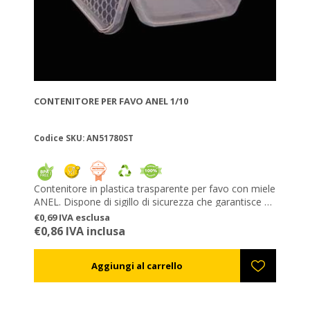
CONTENITORE PER FAVO ANEL 1/10
Codice SKU: AN51780ST
Contenitore in plastica trasparente per favo con miele
ANEL. Dispone di sigillo di sicurezza che garantisce al
cliente la genuinità del prodotto. Può contenere 1/10
€0,69 IVA esclusa
del favo dei vostri telaini Langstroth. Per grossi ordini
€0,86 IVA inclusa
potete richiedere la stampa del vostro marchio sul
coperchio. Costruito in plastica per alimenti.