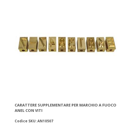
impossibile da contraffare.
• Forate pure il piano ovunque credete e applicate tappi di
entrata o di aereazione sui lati.
Disponibile in cinque colori: blu, verde, giallo, grigio e bianco.
co.
CARATTERE SUPPLEMENTARE PER MARCHIO A FUOCO
ANEL CON VITI
Codice SKU: AN10507