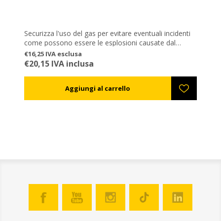
Securizza l'uso del gas per evitare eventuali incidenti
come possono essere le esplosioni causate dal
ritorno di fiamma. Pressione alta pari a 1-3 bar.
€16,25 IVA esclusa
Indispensabile per l'uso corretto del marchio a fuoco
€20,15 IVA inclusa
a gas ANEL.