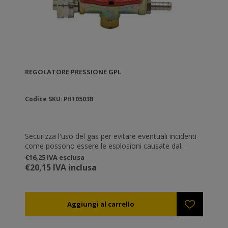
REGOLATORE PRESSIONE GPL
Codice SKU: PH10503B
Securizza l'uso del gas per evitare eventuali incidenti
come possono essere le esplosioni causate dal
ritorno di fiamma. Pressione alta pari a 1-3 bar.
€16,25 IVA esclusa
Indispensabile per l'uso corretto del marchio a fuoco
€20,15 IVA inclusa
a gas ANEL.