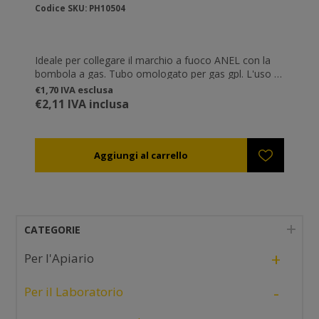
Codice SKU: PH10504
Ideale per collegare il marchio a fuoco ANEL con la
bombola a gas. Tubo omologato per gas gpl. L'uso di
materiale infiammabile necessita dell'attrezzatura
€1,70 IVA esclusa
adatta.
€2,11 IVA inclusa
CATEGORIE
+
Per l'Apiario
-
Per il Laboratorio