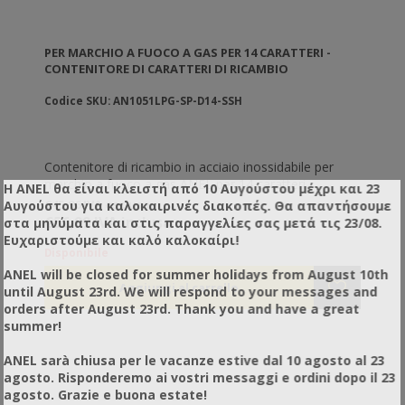
PER MARCHIO A FUOCO A GAS PER 14 CARATTERI -
CONTENITORE DI CARATTERI DI RICAMBIO
Codice SKU: AN1051LPG-SP-D14-SSH
Contenitore di ricambio in acciaio inossidabile per
marchio a fuoco a gas ANEL per 14 caratteri.
Η ANEL θα είναι κλειστή από 10 Αυγούστου μέχρι και 23
€45,96 IVA esclusa
Αυγούστου για καλοκαιρινές διακοπές. Θα απαντήσουμε
€56,99 IVA inclusa
στα μηνύματα και στις παραγγελίες σας μετά τις 23/08.
Ευχαριστούμε και καλό καλοκαίρι!
Disponibile
ANEL will be closed for summer holidays from August 10th
until August 23rd. We will respond to your messages and
orders after August 23rd. Thank you and have a great
summer!
ANEL sarà chiusa per le vacanze estive dal 10 agosto al 23
agosto. Risponderemo ai vostri messaggi e ordini dopo il 23
agosto. Grazie e buona estate!