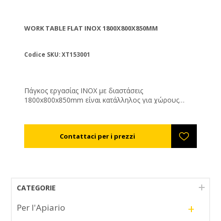
WORK TABLE FLAT INOX 1800X800X850MM
Codice SKU: ΧΤ153001
Πάγκος εργασίας INOX με διαστάσεις
1800x800x850mm είναι κατάλληλος για χώρους
εστίασης, ζαχαροπλαστικής, συσκευαστήρια μελιού,
χώρους παραγωγής. Αποτελείται από 3 ράφια.
CATEGORIE
+
Per l'Apiario