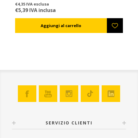
maschera full face e dei guanti.
€4,35 IVA esclusa
€5,39 IVA inclusa
SERVIZIO CLIENTI