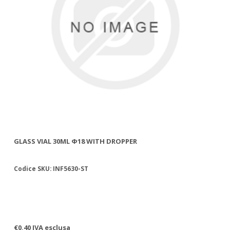
GLASS VIAL 30ML Φ18 WITH DROPPER
GL
Codice SKU: INF5630-ST
Co
€0,40 IVA esclusa
€0