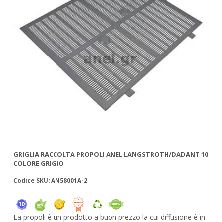
 10
GRIGLIA RACCOLTA PROPOLI ANEL LANGSTROTH/DADANT 10
GR
COLORE GRIGIO
Codice SKU: AN58001A-2
Co
in
La propoli è un prodotto a buon prezzo la cui diffusione è in
La