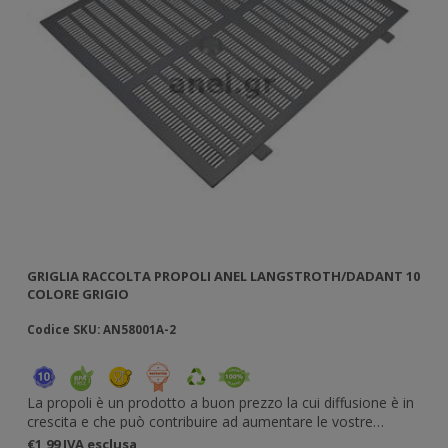
 10
GRIGLIA RACCOLTA PROPOLI ANEL LANGSTROTH/DADANT 10
GR
COLORE GRIGIO
Codice SKU: AN58001A-2
Co
in
La propoli è un prodotto a buon prezzo la cui diffusione è in
La
crescita e che può contribuire ad aumentare le vostre
cr
.
entrate senza dover dedicarci particolare sforzo o tempo.
en
€1,99 IVA esclusa
€2