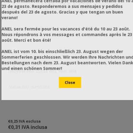
ANEL permanecerá cerrada por vacaciones de verano del 10 a
23 de agosto. Responderemos a sus mensajes y pedidos
después del 23 de agosto. Gracias y que tengan un buen
verano!
ANEL sera fermée pour les vacances d'été du 10 au 23 août.
Nous répondrons à vos messages et commandes après le 23
août. Merci et bon été!
ANEL ist vom 10. bis einschließlich 23. August wegen der
Sommerferien geschlossen. Wir werden Ihre Nachrichten un
Bestellungen nach dem 23. August beantworten. Vielen Dan
und einen schönen Sommer!
DROPPER FOR GLASS VIAL 10ML Φ18
DR
Codice SKU: INF5610DR
Co
€0,25 IVA esclusa
€0
€0,31 IVA inclusa
€0