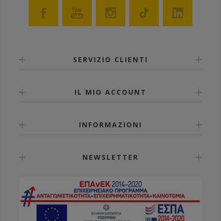
• Sorprendentemente resistente ma anche leggero.
• Non si deforma, non marcisce e non assorbe acqua.
• Il materiale a contatto con le api è adatto agli
alimenti.
• Non corrosibile da sostanze chimiche (potassa
caustica, acido ossalico, acido formico, candeggina et
SERVIZIO CLIENTI
al.)
• Con 4 punti per il posizionamento di ganci (regolabili
o a molla): avanti, dietro e sui lati.
IL MIO ACCOUNT
• Marchio a fuoco applicabile con estrema facilità ed
impossibile da contraffare.
• Forate pure il piano ovunque credete e applicate
tappi di entrata o di aereazione sui lati.
INFORMAZIONI
Disponibile in cinque colori: blu, verde, giallo, grigio e
bianco.
NEWSLETTER